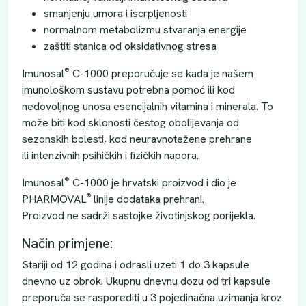
smanjenju umora i iscrpljenosti
normalnom metabolizmu stvaranja energije
zaštiti stanica od oksidativnog stresa
®
Imunosal
C-1000 preporučuje se kada je našem
imunološkom sustavu potrebna pomoć ili kod
nedovoljnog unosa esencijalnih vitamina i minerala. To
može biti kod sklonosti čestog obolijevanja od
sezonskih bolesti, kod neuravnotežene prehrane
ili intenzivnih psihičkih i fizičkih napora.
®
Imunosal
C-1000 je hrvatski proizvod i dio je
®
PHARMOVAL
linije dodataka prehrani.
Proizvod ne sadrži sastojke životinjskog porijekla.
Način primjene:
Stariji od 12 godina i odrasli uzeti 1 do 3 kapsule
dnevno uz obrok. Ukupnu dnevnu dozu od tri kapsule
preporuča se rasporediti u 3 pojedinačna uzimanja kroz