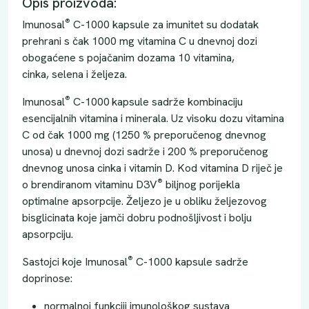
Opis proizvoda:
®
Imunosal
C-1000 kapsule za imunitet su dodatak
prehrani s čak 1000 mg vitamina C u dnevnoj dozi
obogaćene s pojačanim dozama 10 vitamina,
cinka, selena i željeza.
®
Imunosal
C-1000
kapsule sadrže kombinaciju
esencijalnih vitamina i minerala. Uz visoku dozu vitamina
C od čak 1000 mg (1250 % preporučenog dnevnog
unosa) u dnevnoj dozi sadrže i 200 % preporučenog
dnevnog unosa cinka i vitamin D. Kod vitamina D riječ je
®
o brendiranom vitaminu D3V
biljnog porijekla
optimalne apsorpcije. Željezo je u obliku željezovog
bisglicinata koje jamči dobru podnošljivost i bolju
apsorpciju.
®
Sastojci koje Imunosal
C-1000 kapsule sadrže
doprinose:
normalnoj funkciji imunološkog sustava