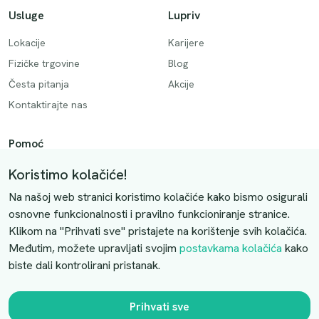
Usluge
Lupriv
Lokacije
Karijere
Fizičke trgovine
Blog
Česta pitanja
Akcije
Kontaktirajte nas
Pomoć
Način plaćanja
Koristimo kolačiće!
Dostava
Na našoj web stranici koristimo kolačiće kako bismo osigurali
Povrati i otkazivanje
osnovne funkcionalnosti i pravilno funkcioniranje stranice.
Klikom na "Prihvati sve" pristajete na korištenje svih kolačića.
Uslovi kupovine
Međutim, možete upravljati svojim
postavkama kolačića
kako
biste dali kontrolirani pristanak.
Kontaktirajte nas
Slobodno nas kontaktirajte putem e-maila:
Prihvati sve