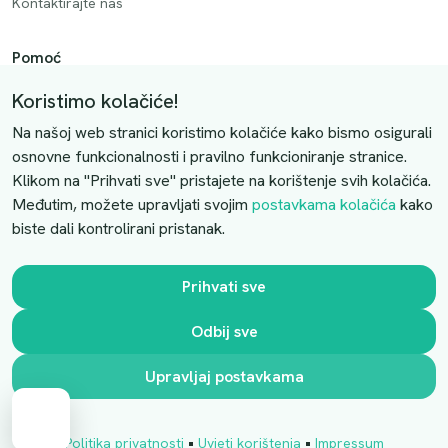
Kontaktirajte nas
Pomoć
Način plaćanja
Koristimo kolačiće!
Dostava
Na našoj web stranici koristimo kolačiće kako bismo osigurali
Povrati i otkazivanje
osnovne funkcionalnosti i pravilno funkcioniranje stranice.
Klikom na "Prihvati sve" pristajete na korištenje svih kolačića.
Uslovi kupovine
Međutim, možete upravljati svojim
postavkama kolačića
kako
biste dali kontrolirani pristanak.
Kontaktirajte nas
Slobodno nas kontaktirajte putem e-maila:
Prihvati sve
luprivpharm@luprivpharm.com
Odbij sve
Ova stranica je zaštićena reCAPTCHA sustavom
Upravljaj postavkama
•
•
Politika privatnosti
Uvjeti korištenja
Impressum