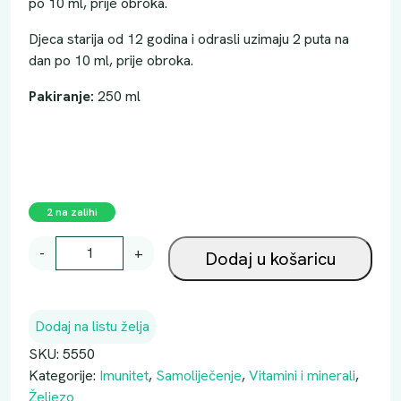
po 10 ml, prije obroka.
Djeca starija od 12 godina i odrasli uzimaju 2 puta na
dan po 10 ml, prije obroka.
Pakiranje:
250 ml
2 na zalihi
F
-
+
Dodaj u košaricu
L
O
R
Dodaj na listu želja
A
D
SKU:
5550
I
Kategorije:
Imunitet
,
Samoliječenje
,
Vitamini i minerali
,
X
Željezo