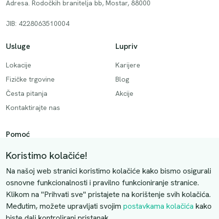
Adresa. Rodočkih branitelja bb, Mostar, 88000
JIB: 4228063510004
Usluge
Lupriv
Lokacije
Karijere
Fizičke trgovine
Blog
Česta pitanja
Akcije
Kontaktirajte nas
Pomoć
Način plaćanja
Koristimo kolačiće!
Dostava
Na našoj web stranici koristimo kolačiće kako bismo osigurali
Povrati i otkazivanje
osnovne funkcionalnosti i pravilno funkcioniranje stranice.
Klikom na "Prihvati sve" pristajete na korištenje svih kolačića.
Uslovi kupovine
Međutim, možete upravljati svojim
postavkama kolačića
kako
biste dali kontrolirani pristanak.