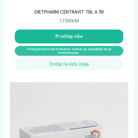
M
L
DIETPHARM CENTRAVIT TBL A 50
k
17.50
KM
o
l
Pročitaj više
i
č
Ovog proizvoda trenutno nema na skladištu te je
i
nedostupan.
n
Dodaj na listu želja
a