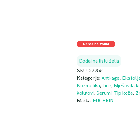
Nema na zalihi
Dodaj na listu želja
SKU:
27758
Kategorije:
Anti-age
,
Eksfolija
Kozmetika
,
Lice
,
Mješovita k
kolutovi
,
Serumi
,
Tip kože
,
Z
Marka:
EUCERIN