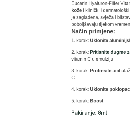
Eucerin Hyaluron-Filler Vit
kože
i klinički i dermatološ
je zaglađena, svježa i blist
poboljšavaju tijekom vremena
Način primjene:
1. korak:
Uklonite aluminijsk
2. korak:
Pritisnite dugme z
vitamin C u emulziju
3. korak:
Protresite
ambalažu
C
4. korak:
Uklonite poklopac
5. korak:
Boost
Pakiranje: 8ml