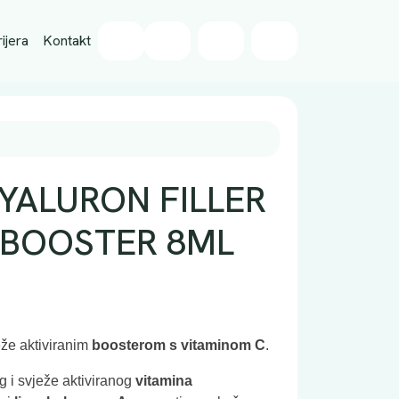
Wishlist
ijera
Kontakt
Cart
Account
YALURON FILLER
 BOOSTER 8ML
že aktiviranim
boosterom s vitaminom C
.
g i svježe aktiviranog
vitamina