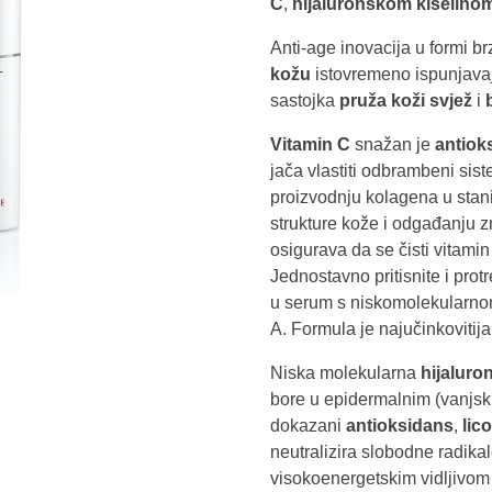
C
,
hijaluronskom kiselino
Anti-age inovacija u formi br
kožu
istovremeno ispunjavaj
sastojka
pruža koži svjež
i
Vitamin C
snažan je
antiok
jača vlastiti odbrambeni si
proizvodnju kolagena u sta
strukture kože i odgađanju 
osigurava da se čisti vitamin
Jednostavno pritisnite i prot
u serum s niskomolekularno
A. Formula je najučinkovitija
Niska molekularna
hijaluro
bore u epidermalnim (vanjsk
dokazani
antioksidans
,
lic
neutralizira slobodne radik
visokoenergetskim vidljivom