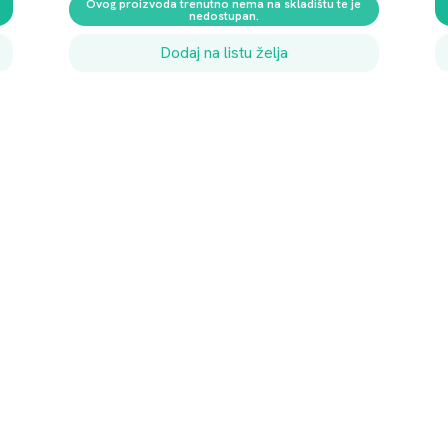
Ovog proizvoda trenutno nema na skladištu te je
nedostupan.
Dodaj na listu želja