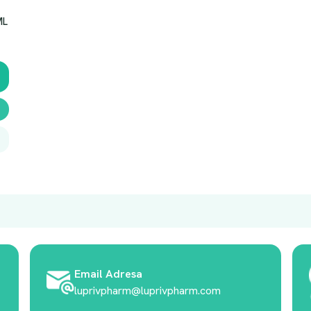
ML
Email Adresa
luprivpharm@luprivpharm.com