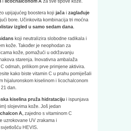
m
i
licochalconom A
za sve tipove kože.
zo upijajućeg boostera koji
jača
i
zaglađuje
ući bore. Učinkovita kombinacija tri moćna
blistav izgled
u samo sedam dana
.
sidans
koji neutralizira slobodne radikala i
stem kože. Također je neophodan za
nicama kože, pomažući u održavanju
znakova starenja. Inovativna ambalaža
 C odmah, prilikom prve primjene aktivira.
resite kako biste vitamin C u prahu pomiješali
m hijaluronskom kiselinom i licochalconom
 21 dan.
nska kiselina pruža hidrataciju
i ispunjava
im) slojevima kože. Još jedan
ochalcon A,
zajedno s vitaminom C
ale uzrokovane UV zrakama i
 svjetlošću HEVIS.