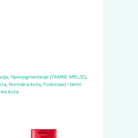
cija
,
Hiperpigmentacije (TAMNE MRLJE)
,
oža
,
Normalna koža
,
Podočnjaci i tamni
rela koža