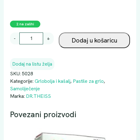
2 na zalihi
D
-
+
Dodaj u košaricu
R
.
T
Dodaj na listu želja
H
E
SKU:
5028
I
Kategorije:
Grlobolja i kašalj
,
Pastile za grlo
,
S
Samoliječenje
S
Marka:
DR.THEISS
A
N
Povezani proizvodi
G
I
S