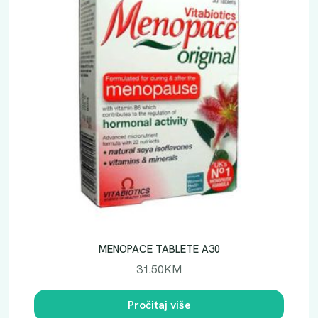
E
P
T
P
A
S
T
I
L
E
k
o
l
i
č
MENOPACE TABLETE A30
i
31.50
KM
n
a
Pročitaj više