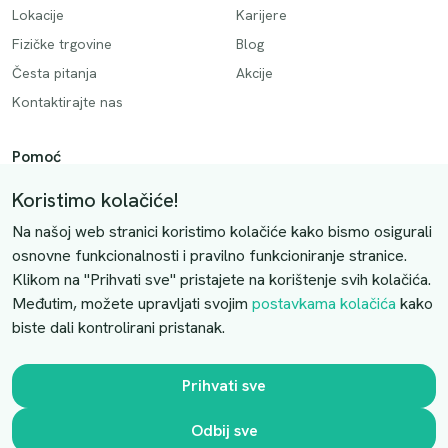
Lokacije
Karijere
Fizičke trgovine
Blog
Česta pitanja
Akcije
Kontaktirajte nas
Pomoć
Način plaćanja
Koristimo kolačiće!
Dostava
Na našoj web stranici koristimo kolačiće kako bismo osigurali
Povrati i otkazivanje
osnovne funkcionalnosti i pravilno funkcioniranje stranice.
Klikom na "Prihvati sve" pristajete na korištenje svih kolačića.
Uslovi kupovine
Međutim, možete upravljati svojim
postavkama kolačića
kako
biste dali kontrolirani pristanak.
Kontaktirajte nas
Slobodno nas kontaktirajte putem e-maila:
Prihvati sve
luprivpharm@luprivpharm.com
Odbij sve