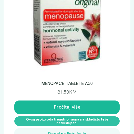
E
N
1
1
0
0
0
A
M
P
U
L
MENOPACE TABLETE A30
E
31.50
KM
A
3
Pročitaj više
0
k
Ovog proizvoda trenutno nema na skladištu te je
o
nedostupan.
l
Dodaj na listu želja