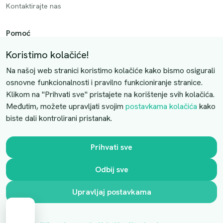
Kontaktirajte nas
Pomoć
Način plaćanja
Koristimo kolačiće!
Dostava
Na našoj web stranici koristimo kolačiće kako bismo osigurali
Povrati i otkazivanje
osnovne funkcionalnosti i pravilno funkcioniranje stranice.
Klikom na "Prihvati sve" pristajete na korištenje svih kolačića.
Uslovi kupovine
Međutim, možete upravljati svojim
postavkama kolačića
kako
biste dali kontrolirani pristanak.
Kontaktirajte nas
Slobodno nas kontaktirajte putem e-maila:
Prihvati sve
luprivpharm@luprivpharm.com
Odbij sve
Ova stranica je zaštićena reCAPTCHA sustavom
Upravljaj postavkama