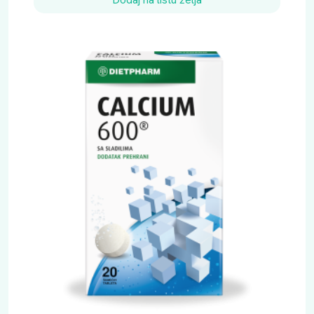
i
č
i
n
a