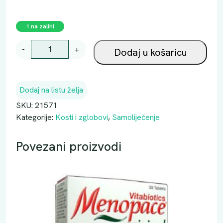
1 na zalihi
D
-
+
Dodaj u košaricu
O
P
P
Dodaj na listu želja
E
L
SKU:
21571
H
Kategorije:
Kosti i zglobovi
,
Samoliječenje
E
R
Povezani proizvodi
Z
K
O
L
A
G