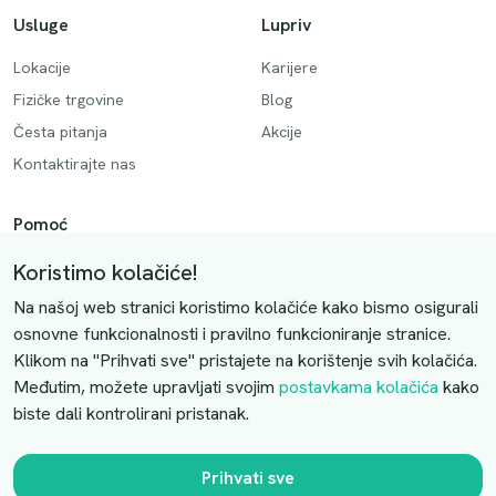
Usluge
Lupriv
Lokacije
Karijere
Fizičke trgovine
Blog
Česta pitanja
Akcije
Kontaktirajte nas
Pomoć
Način plaćanja
Koristimo kolačiće!
Dostava
Na našoj web stranici koristimo kolačiće kako bismo osigurali
Povrati i otkazivanje
osnovne funkcionalnosti i pravilno funkcioniranje stranice.
Klikom na "Prihvati sve" pristajete na korištenje svih kolačića.
Uslovi kupovine
Međutim, možete upravljati svojim
postavkama kolačića
kako
biste dali kontrolirani pristanak.
Kontaktirajte nas
Slobodno nas kontaktirajte putem e-maila:
Prihvati sve