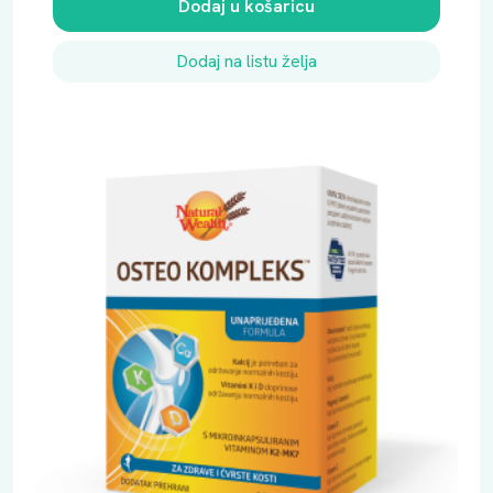
Dodaj u košaricu
N
J
Dodaj na listu želja
E
A
3
0
k
o
l
i
č
i
n
a