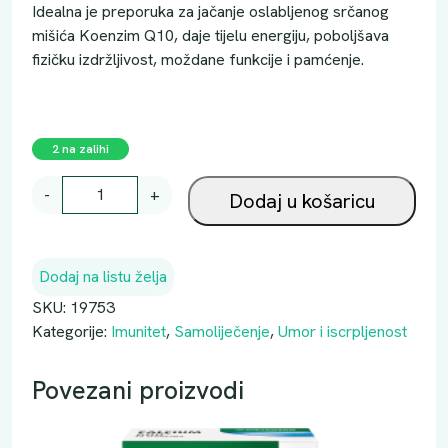
Idealna je preporuka za jačanje oslabljenog srčanog
mišića Koenzim Q10, daje tijelu energiju, poboljšava
fizičku izdržljivost, moždane funkcije i pamćenje.
2 na zalihi
D
-
+
Dodaj u košaricu
O
P
P
Dodaj na listu želja
E
L
SKU:
19753
H
Kategorije:
Imunitet
,
Samoliječenje
,
Umor i iscrpljenost
E
R
Povezani proizvodi
Z
K