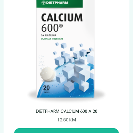
O
E
N
Z
I
M
Q
1
0
T
B
L
Z
A
Ž
V
DIETPHARM CALCIUM 600 A 20
A
12.50
KM
K
A