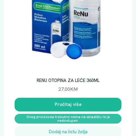
RENU OTOPINA ZA LEĆE 360ML
27.00
KM
Pročitaj više
Ovog proizvoda trenutno nema na skladištu te je
nedostupan.
Dodaj na listu želja