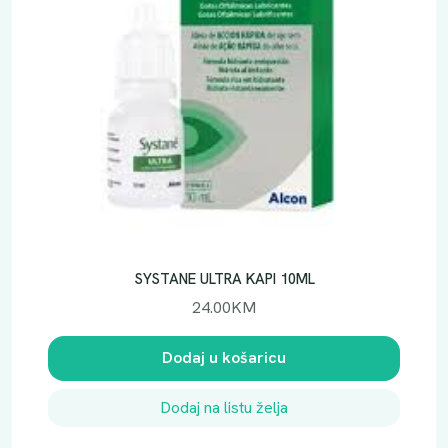
O
T
O
P
I
N
A
Z
A
L
E
Ć
SYSTANE ULTRA KAPI 10ML
E
24.00
KM
3
8
Dodaj u košaricu
0
M
Dodaj na listu želja
L
k