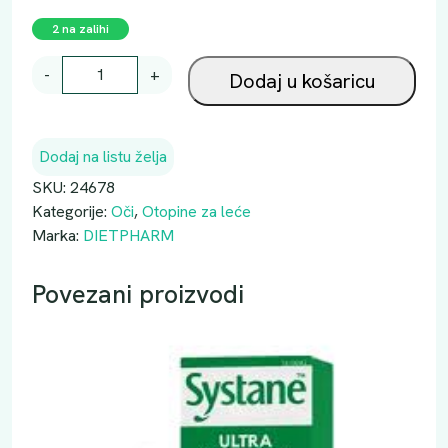
2 na zalihi
D
-
+
Dodaj u košaricu
I
E
T
Dodaj na listu želja
P
H
SKU:
24678
A
Kategorije:
Oči
,
Otopine za leće
R
Marka:
DIETPHARM
M
M
Povezani proizvodi
A
K
U
L
I
N