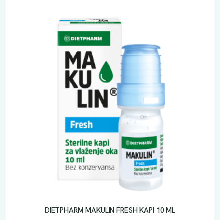
o
l
i
č
i
n
a
DIETPHARM MAKULIN FRESH KAPI 10 ML