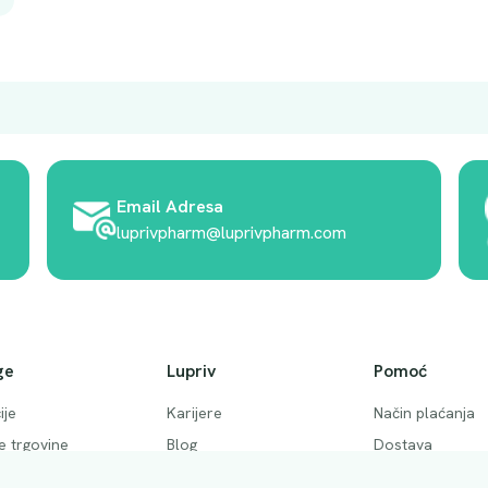
i
n
a
Email Adresa
luprivpharm@luprivpharm.com
ge
Lupriv
Pomoć
ije
Karijere
Način plaćanja
ke trgovine
Blog
Dostava
 pitanja
Akcije
Povrati i otkaziv