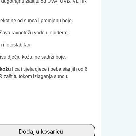
i dugotrajnu zaštitu od UVA, UVB, VL i IR
ekotine od sunca i promjenu boje.
jšava ravnotežu vode u epidermi.
 i fotostabilan.
vu dječju kožu, n
e sadrži boje.
 kožu
lica i tijela djece i beba starijih od 6
R zaštitu tokom izlaganja suncu.
Dodaj u košaricu