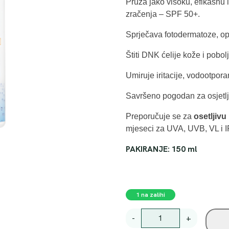
Pruža jako visoku, efikasnu 
zračenja – SPF 50+.
Sprječava fotodermatoze, op
Štiti DNK ćelije kože i p
obol
Umiruje iritacije, v
odootporan
Savršeno pogodan za osjetlji
Preporučuje se za
osetljivu
mjeseci za UVA, UVB, VL i I
PAKIRANJE: 150 ml
1 na zalihi
D
-
+
E