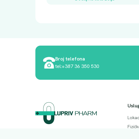
Broj telefona
tel:+387 36 350 530
Uslu
Lokac
Fizič
Adresa. Rodočkih branitelja bb, Mostar,
Česta