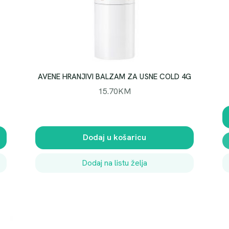
A
S
P
F
5
0
+
AVENE HRANJIVI BALZAM ZA USNE COLD 4G
M
15.70
KM
L
I
J
E
Dodaj u košaricu
K
O
Dodaj na listu želja
Z
A
D
J
E