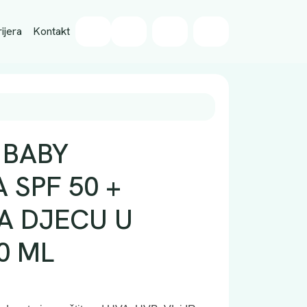
Wishlist
ijera
Kontakt
Cart
Account
 BABY
 SPF 50 +
A DJECU U
0 ML