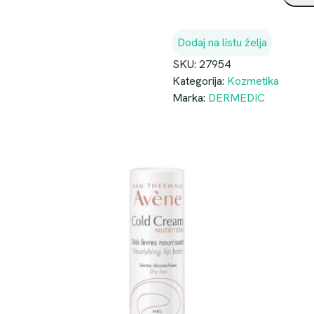
R
M
Dodaj na listu želja
E
D
SKU:
27954
I
Kategorija:
Kozmetika
C
Marka:
DERMEDIC
B
A
B
Y
S
U
N
B
R
E
L
L