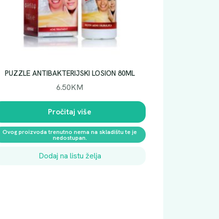
PUZZLE ANTIBAKTERIJSKI LOSION 80ML
6.50
KM
Pročitaj više
Ovog proizvoda trenutno nema na skladištu te je
nedostupan.
Dodaj na listu želja