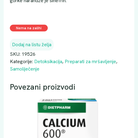
gorke narandže je sinefrin.
Nema na zalihi
Dodaj na listu želja
SKU:
19526
Kategorije:
Detoksikacija
,
Preparati za mršavljenje
,
Samoliječenje
Povezani proizvodi