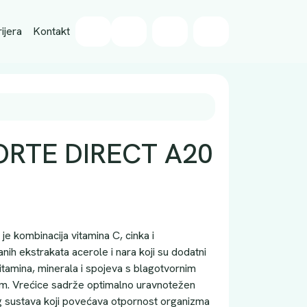
Wishlist
ijera
Kontakt
Cart
Account
ORTE DIRECT A20
je kombinacija vitamina C, cinka i
anih ekstrakata acerole i nara koji su dodatni
 vitamina, minerala i spojeva s blagotvornim
zam. Vrećice sadrže optimalno uravnotežen
g sustava koji povećava otpornost organizma