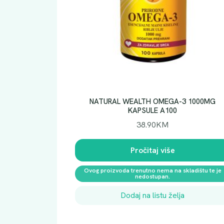
NATURAL WEALTH OMEGA-3 1000MG
KAPSULE A100
38.90
KM
Pročitaj više
Ovog proizvoda trenutno nema na skladištu te je
nedostupan.
Dodaj na listu želja