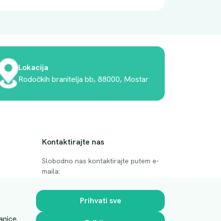
Lokacija
Rodočkih branitelja bb, 88000, Mostar
Kontaktirajte nas
Slobodno nas kontaktirajte putem e-
maila:
anje
luprivpharm@luprivpharm.com
Prihvati sve
Ova stranica je zaštićena reCAPTCHA
anice.