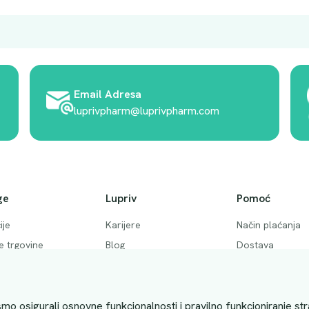
Email Adresa
luprivpharm@luprivpharm.com
ge
Lupriv
Pomoć
ije
Karijere
Način plaćanja
ke trgovine
Blog
Dostava
 pitanja
Akcije
Povrati i otkaziv
ktirajte nas
Uslovi kupovine
mo osigurali osnovne funkcionalnosti i pravilno funkcioniranje str