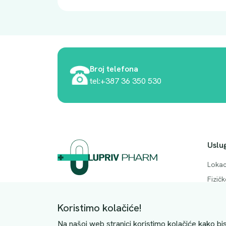
Broj telefona
tel:+387 36 350 530
Uslu
Lokac
Fizič
Adresa. Rodočkih branitelja bb, Mostar,
Česta
88000
Koristimo kolačiće!
Konta
JIB: 4228063510004
Na našoj web stranici koristimo kolačiće kako bis