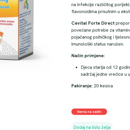
na infekcije različitog porijekl
flavonoidima prisutnim u ekst
Cevital Forte Direct
preporu
povećane potrebe za vitamin
pojačanog psihičkog i tjelesno
imunološki status narušen.
Način primjene:
Djeca starija od 12 godin
sadržaj jedne vrećice u u
Pakiranje:
20 kesica
Nema na zalihi
Dodaj na listu želja