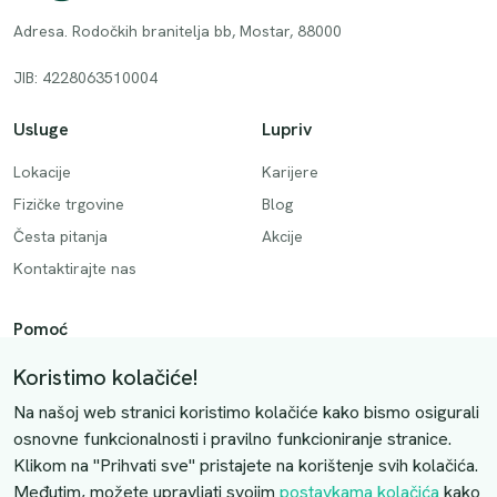
Adresa. Rodočkih branitelja bb, Mostar, 88000
JIB: 4228063510004
Usluge
Lupriv
Lokacije
Karijere
Fizičke trgovine
Blog
Česta pitanja
Akcije
Kontaktirajte nas
Pomoć
Način plaćanja
Koristimo kolačiće!
Dostava
Na našoj web stranici koristimo kolačiće kako bismo osigurali
Povrati i otkazivanje
osnovne funkcionalnosti i pravilno funkcioniranje stranice.
Klikom na "Prihvati sve" pristajete na korištenje svih kolačića.
Uslovi kupovine
Međutim, možete upravljati svojim
postavkama kolačića
kako