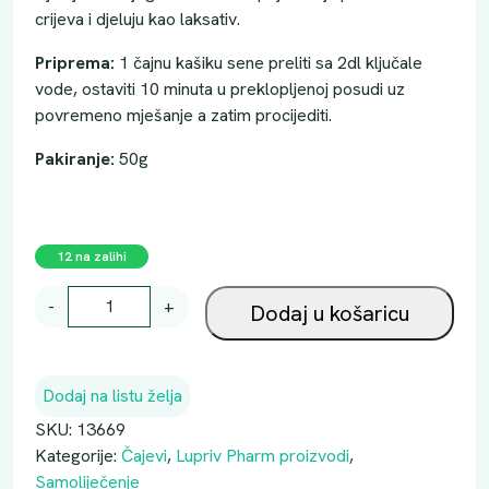
crijeva i djeluju kao laksativ.
Priprema:
1 čajnu kašiku sene preliti sa 2dl ključale
vode, ostaviti 10 minuta u preklopljenoj posudi uz
povremeno mješanje a zatim procijediti.
Pakiranje:
50g
12 na zalihi
Č
-
+
Dodaj u košaricu
A
J
S
Dodaj na listu želja
E
N
SKU:
13669
A
Kategorije:
Čajevi
,
Lupriv Pharm proizvodi
,
(
Samoliječenje