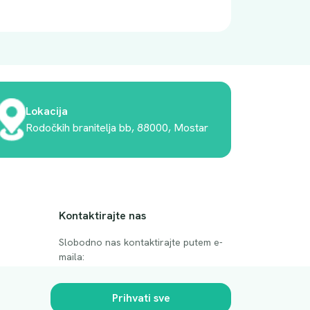
Lokacija
Rodočkih branitelja bb, 88000, Mostar
Kontaktirajte nas
Slobodno nas kontaktirajte putem e-
maila:
anje
luprivpharm@luprivpharm.com
Prihvati sve