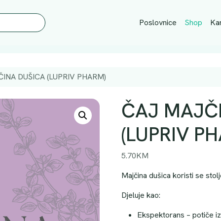
Poslovnice
Shop
Kar
INA DUŠICA (LUPRIV PHARM)
ČAJ MAJČ
(LUPRIV P
5.70
KM
Majčina dušica koristi se stolj
Djeluje kao:
Ekspektorans – potiče izb