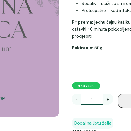
Sedativ – služi za smiren
Protuupalno – kod infekci
Priprema:
jednu čajnu kašiku 
ostaviti 10 minuta pokloplje
procijediti
Pakiranje:
50g
4 na zalihi
Č
-
+
A
J
M
Dodaj na listu želja
A