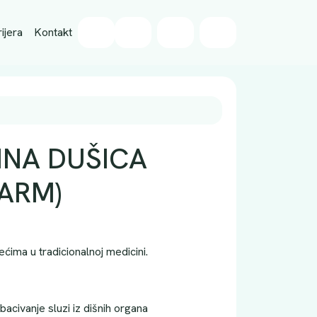
Wishlist
ijera
Kontakt
Cart
Account
INA DUŠICA
HARM)
ećima u tradicionalnoj medicini.
acivanje sluzi iz dišnih organa