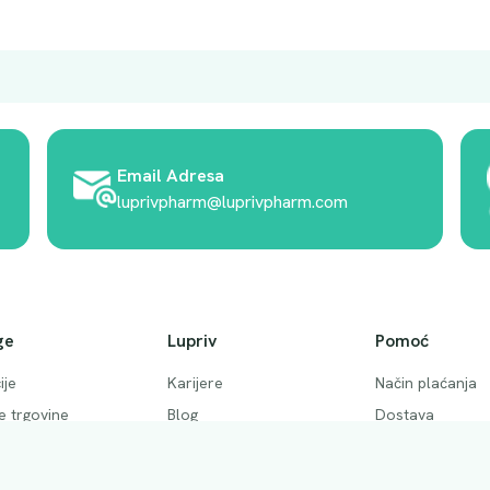
Email Adresa
luprivpharm@luprivpharm.com
ge
Lupriv
Pomoć
ije
Karijere
Način plaćanja
ke trgovine
Blog
Dostava
 pitanja
Akcije
Povrati i otkaziv
ktirajte nas
Uslovi kupovine