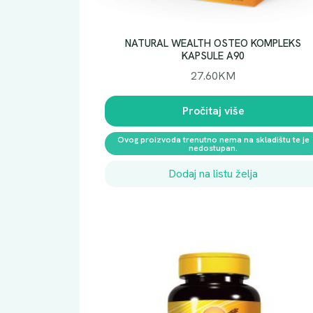
NATURAL WEALTH OSTEO KOMPLEKS
KAPSULE A90
27.60
KM
Pročitaj više
Ovog proizvoda trenutno nema na skladištu te je
nedostupan.
Dodaj na listu želja