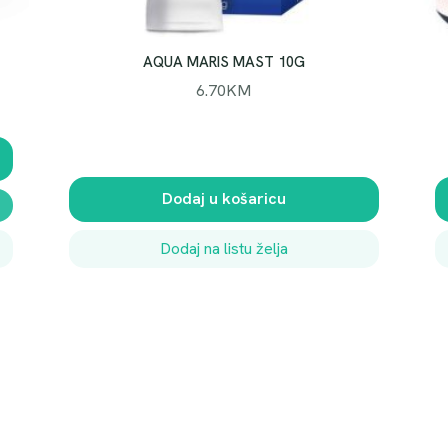
H
A
R
AQUA MARIS MAST 10G
M
6.70
KM
)
k
o
l
Dodaj u košaricu
i
č
Dodaj na listu želja
i
n
a