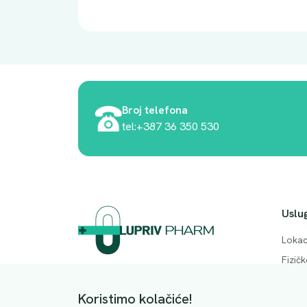
Broj telefona
tel:+387 36 350 530
Uslu
Lokac
Fizič
Adresa. Rodočkih branitelja bb, Mostar,
Česta
88000
Koristimo kolačiće!
Konta