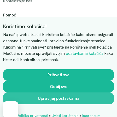
Kontaktirajte nas
Pomoć
Način plaćanja
Koristimo kolačiće!
Dostava
Na našoj web stranici koristimo kolačiće kako bismo osigurali
Povrati i otkazivanje
osnovne funkcionalnosti i pravilno funkcioniranje stranice.
Klikom na "Prihvati sve" pristajete na korištenje svih kolačića.
Uslovi kupovine
Međutim, možete upravljati svojim
postavkama kolačića
kako
biste dali kontrolirani pristanak.
Kontaktirajte nas
Slobodno nas kontaktirajte putem e-maila:
Prihvati sve
luprivpharm@luprivpharm.com
Odbij sve
Ova stranica je zaštićena reCAPTCHA sustavom
Upravljaj postavkama
•
•
Politika privatnosti
Uvjeti korištenja
Impressum