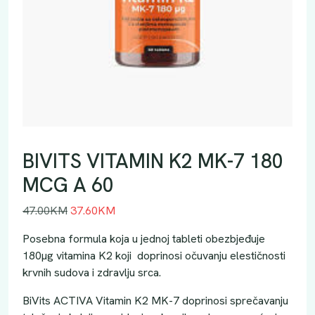
BIVITS VITAMIN K2 MK-7 180
MCG A 60
I
T
47.00
KM
37.60
KM
z
r
Posebna formula koja u jednoj tableti obezbjeđuje
v
e
180µg vitamina K2 koji doprinosi očuvanju elestičnosti
o
n
krvnih sudova i zdravlju srca.
r
u
n
t
BiVits ACTIVA Vitamin K2 MK-7 doprinosi sprečavanju
a
n