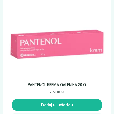
K
M
.
PANTENOL KREMA GALENIKA 30 G
6.20
KM
Dodaj u košaricu