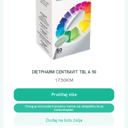
č
i
n
a
DIETPHARM CENTRAVIT TBL A 50
17.50
KM
Pročitaj više
Ovog proizvoda trenutno nema na skladištu te je
nedostupan.
Dodaj na listu želja