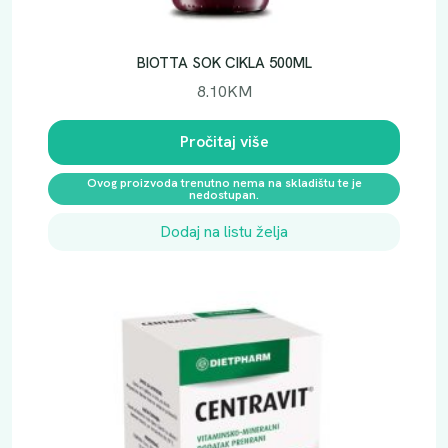
V
i
t
BIOTTA SOK CIKLA 500ML
a
8.10
KM
m
i
Pročitaj više
n
D
Ovog proizvoda trenutno nema na skladištu te je
3
nedostupan.
T
Dodaj na listu želja
B
L
A
6
0
k
o
l
i