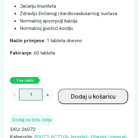
Jačanju imuniteta
Zdravlju živčanog i kardiovaskularnog sustava
Normalnoj apsorpciji kalcija
Normalnoj gustoći kostiju
Način primjene:
1 tableta dnevno
Pakiranje:
60 tableta
1 na zalihi
B
-
+
Dodaj u košaricu
I
V
I
Dodaj na listu želja
T
I
SKU:
26072
S
Kategorije:
BIVITS ACTIVA
,
Imunitet
,
Vitamini i minerali