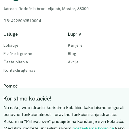
Adresa. Rodočkih branitelja bb, Mostar, 88000
JIB: 4228063510004
Usluge
Lupriv
Lokacije
Karijere
Fizičke trgovine
Blog
Česta pitanja
Akcije
Kontaktirajte nas
Pomoć
Način plaćanja
Koristimo kolačiće!
Dostava
Na našoj web stranici koristimo kolačiće kako bismo osigurali
Povrati i otkazivanje
osnovne funkcionalnosti i pravilno funkcioniranje stranice.
Klikom na "Prihvati sve" pristajete na korištenje svih kolačića.
Uslovi kupovine
Međutim, možete upravljati svojim
postavkama kolačića
kako