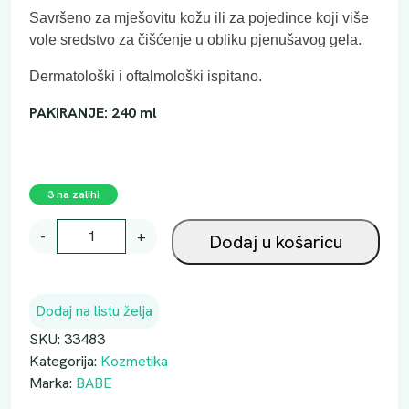
Savršeno za mješovitu kožu ili za pojedince koji više
vole sredstvo za čišćenje u obliku pjenušavog gela.
Dermatološki i oftalmološki ispitano.
PAKIRANJE: 240 ml
3 na zalihi
B
-
+
Dodaj u košaricu
A
B
E
Dodaj na listu želja
M
I
SKU:
33483
C
Kategorija:
Kozmetika
E
Marka:
BABE
L