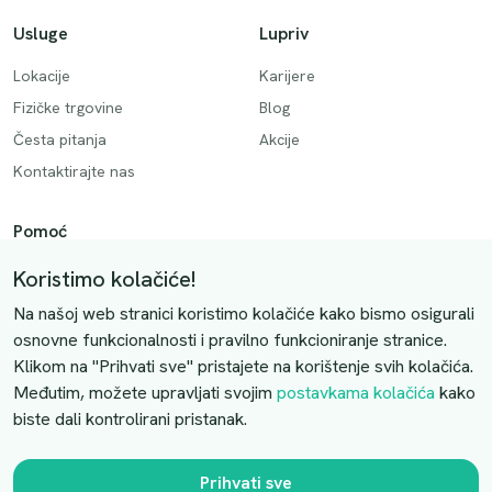
Usluge
Lupriv
Lokacije
Karijere
Fizičke trgovine
Blog
Česta pitanja
Akcije
Kontaktirajte nas
Pomoć
Način plaćanja
Koristimo kolačiće!
Dostava
Na našoj web stranici koristimo kolačiće kako bismo osigurali
Povrati i otkazivanje
osnovne funkcionalnosti i pravilno funkcioniranje stranice.
Klikom na "Prihvati sve" pristajete na korištenje svih kolačića.
Uslovi kupovine
Međutim, možete upravljati svojim
postavkama kolačića
kako
biste dali kontrolirani pristanak.
Kontaktirajte nas
Slobodno nas kontaktirajte putem e-maila:
Prihvati sve