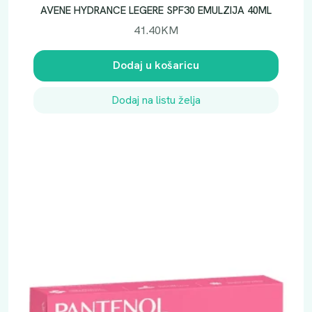
0
AVENE HYDRANCE LEGERE SPF30 EMULZIJA 40ML
M
41.40
KM
L
k
Dodaj u košaricu
o
l
Dodaj na listu želja
i
č
i
n
a