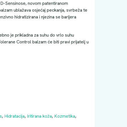
em D-Sensinose, novom patentiranom
balzam ublažava osjećaj peckanja, svrbeža te
nzivno hidratizirana i njezina se barijera
bno je prikladna za suhu do vrlo suhu
Tolerane Control balzam će biti pravi prijatelj u
is
,
Hidratacija
,
Iritirana koža
,
Kozmetika
,