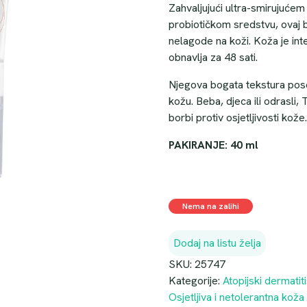
Zahvaljujući ultra-smirujuć
probiotičkom sredstvu, ovaj 
nelagode na koži. Koža je inte
obnavlja za 48 sati.
Njegova bogata tekstura pose
kožu. Beba, djeca ili odrasli, 
borbi protiv osjetljivosti kože.
PAKIRANJE: 40 ml
Nema na zalihi
Dodaj na listu želja
SKU:
25747
Kategorije:
Atopijski dermatit
Osjetljiva i netolerantna koža