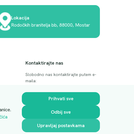
Lokacija
Rodočkih branitelja bb, 88000, Mostar
Kontaktirajte nas
Slobodno nas kontaktirajte putem e-
maila:
anje
luprivpharm@luprivpharm.com
Prihvati sve
Ova stranica je zaštićena reCAPTCHA
anice.
Odbij sve
sustavom
čića
Upravljaj postavkama