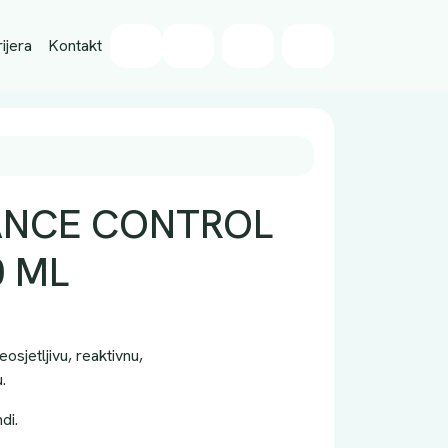
Wishlist
ijera
Kontakt
Cart
Account
ANCE CONTROL
0 ML
eosjetljivu, reaktivnu,
.
di.