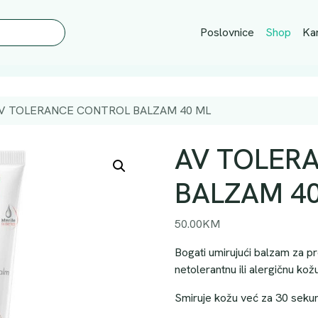
Poslovnice
Shop
Kar
V TOLERANCE CONTROL BALZAM 40 ML
AV TOLER
BALZAM 4
50.00
KM
Bogati umirujući balzam za p
r
netolerantnu
ili
alergičnu kožu
Smiruje kožu već za 30 sekun