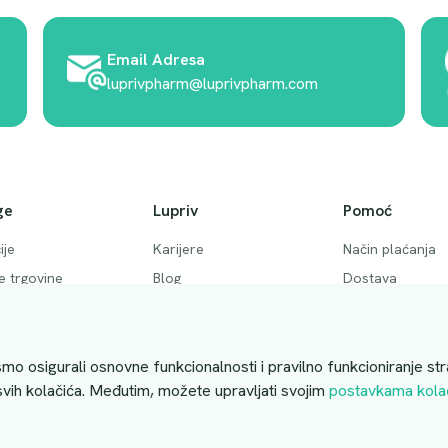
Email Adresa
luprivpharm@luprivpharm.com
ge
Lupriv
Pomoć
ije
Karijere
Način plaćanja
ke trgovine
Blog
Dostava
 pitanja
Akcije
Povrati i otkaziv
ktirajte nas
Uslovi kupovine
mo osigurali osnovne funkcionalnosti i pravilno funkcioniranje str
 svih kolačića. Međutim, možete upravljati svojim
postavkama kola