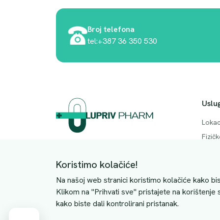
Broj telefona
tel:+387 36 350 530
Uslu
Lokac
Fizič
Adresa. Rodočkih branitelja bb, Mostar,
Česta
88000
Koristimo kolačiće!
Konta
JIB: 4228063510004
Na našoj web stranici koristimo kolačiće kako bis
Klikom na "Prihvati sve" pristajete na korištenje
kako biste dali kontrolirani pristanak.