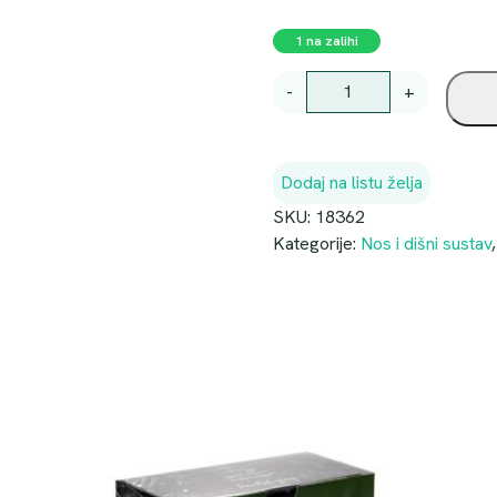
1 na zalihi
A
-
+
Q
U
A
Dodaj na listu želja
M
A
SKU:
18362
R
Kategorije:
Nos i dišni sustav
I
S
C
L
E
A
N
1
2