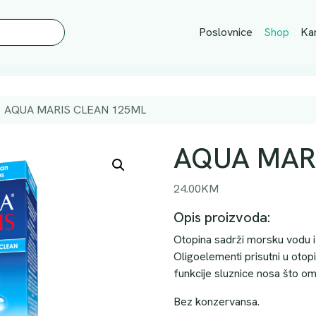
Poslovnice
Shop
Kar
AQUA MARIS CLEAN 125ML
AQUA MAR
24.00
KM
Opis proizvoda:
Otopina sadrži morsku vodu i
Oligoelementi prisutni u otop
funkcije sluznice nosa što o
Bez konzervansa.