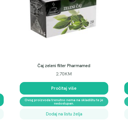
5
M
L
k
o
l
i
č
i
n
Čaj zeleni filter Pharmamed
a
2.70
KM
Pročitaj više
Ovog proizvoda trenutno nema na skladištu te je
nedostupan.
Dodaj na listu želja