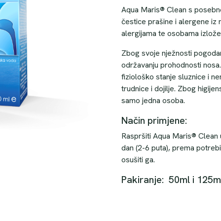
Aqua Maris® Clean s posebno 
čestice prašine i alergene i
alergijama te osobama izlože
Zbog svoje nježnosti pogoda
održavanju prohodnosti nosa
fiziološko stanje sluznice i n
trudnice i dojilje. Zbog higije
samo jedna osoba.
Način primjene:
Raspršiti Aqua Maris® Clean 
dan (2-6 puta), prema potrebi 
osušiti ga.
Pakiranje: 50ml i 125m