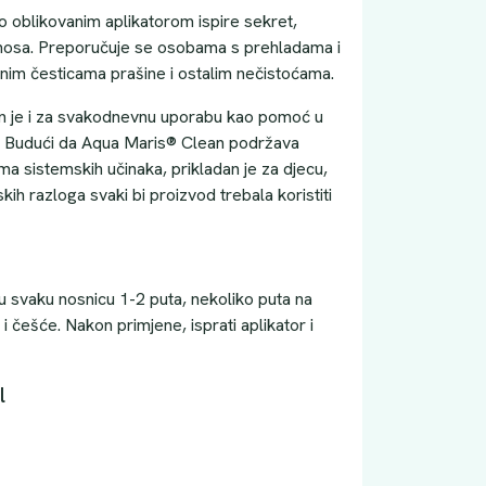
oblikovanim aplikatorom ispire sekret,
z nosa. Preporučuje se osobama s prehladama i
nim česticama prašine i ostalim nečistoćama.
n je i za svakodnevnu uporabu kao pomoć u
. Budući da Aqua Maris® Clean podržava
ema sistemskih učinaka, prikladan je za djecu,
nskih razloga svaki bi proizvod trebala koristiti
u svaku nosnicu 1-2 puta, nekoliko puta na
i češće. Nakon primjene, isprati aplikator i
l