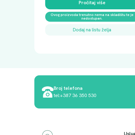
Pročitaj više
Ovog proizvoda trenutno nema na skladištu te je
nedostupan.
Dodaj na listu želja
Broj telefona
tel:+387 36 350 530
Uslu