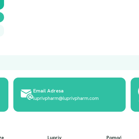
Email Adresa
luprivpharm@luprivpharm.com
ge
Lupriv
Pomoć