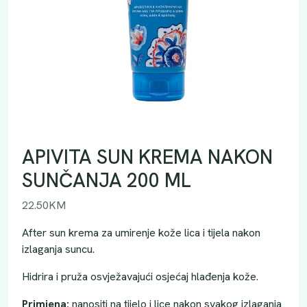
APIVITA SUN KREMA NAKON
SUNČANJA 200 ML
22.50
KM
After sun krema za umirenje kože lica i tijela nakon
izlaganja suncu.
Hidrira i pruža osvježavajući osjećaj hlađenja kože.
Primjena:
nanositi na tijelo i lice nakon svakog izlaganja