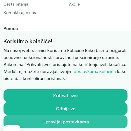
Česta pitanja
Akcije
Kontaktirajte nas
Pomoć
Način plaćanja
Koristimo kolačiće!
Dostava
Na našoj web stranici koristimo kolačiće kako bismo osigurali
Povrati i otkazivanje
osnovne funkcionalnosti i pravilno funkcioniranje stranice.
Klikom na "Prihvati sve" pristajete na korištenje svih kolačića.
Uslovi kupovine
Međutim, možete upravljati svojim
postavkama kolačića
kako
biste dali kontrolirani pristanak.
Kontaktirajte nas
Slobodno nas kontaktirajte putem e-maila:
Prihvati sve
luprivpharm@luprivpharm.com
Odbij sve
Ova stranica je zaštićena reCAPTCHA sustavom
Upravljaj postavkama