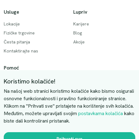
Usluge
Lupriv
Lokacije
Karijere
Fizičke trgovine
Blog
Česta pitanja
Akcije
Kontaktirajte nas
Pomoć
Način plaćanja
Koristimo kolačiće!
Dostava
Na našoj web stranici koristimo kolačiće kako bismo osigurali
Povrati i otkazivanje
osnovne funkcionalnosti i pravilno funkcioniranje stranice.
Klikom na "Prihvati sve" pristajete na korištenje svih kolačića.
Uslovi kupovine
Međutim, možete upravljati svojim
postavkama kolačića
kako
biste dali kontrolirani pristanak.
Kontaktirajte nas
Slobodno nas kontaktirajte putem e-maila:
Prihvati sve