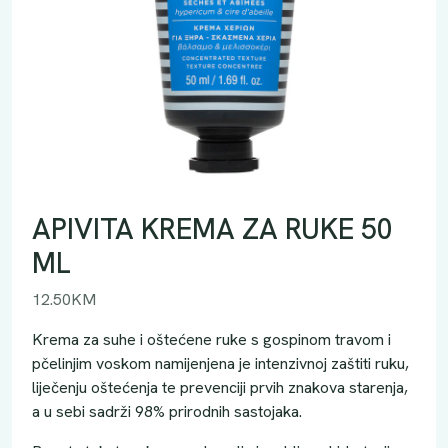
APIVITA KREMA ZA RUKE 50
ML
12.50
KM
Krema za suhe i oštećene ruke s gospinom travom i
pčelinjim voskom namijenjena je intenzivnoj zaštiti ruku,
liječenju oštećenja te prevenciji prvih znakova starenja,
a u sebi sadrži 98% prirodnih sastojaka.