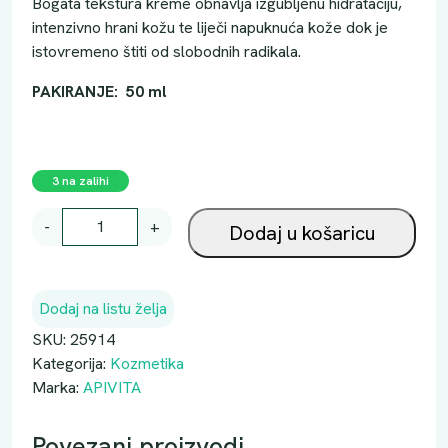
Bogata tekstura kreme obnavlja izgubljenu hidrataciju,
intenzivno hrani kožu te liječi napuknuća kože dok je
istovremeno štiti od slobodnih radikala.
PAKIRANJE: 50 ml
3 na zalihi
A
-
+
Dodaj u košaricu
P
I
V
Dodaj na listu želja
I
T
SKU:
25914
A
Kategorija:
Kozmetika
K
Marka:
APIVITA
R
E
Povezani proizvodi