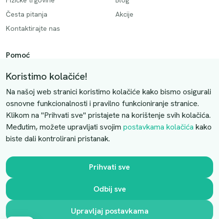
Fizičke trgovine
Blog
Česta pitanja
Akcije
Kontaktirajte nas
Pomoć
Način plaćanja
Koristimo kolačiće!
Dostava
Na našoj web stranici koristimo kolačiće kako bismo osigurali
Povrati i otkazivanje
osnovne funkcionalnosti i pravilno funkcioniranje stranice.
Klikom na "Prihvati sve" pristajete na korištenje svih kolačića.
Uslovi kupovine
Međutim, možete upravljati svojim
postavkama kolačića
kako
biste dali kontrolirani pristanak.
Kontaktirajte nas
Slobodno nas kontaktirajte putem e-maila:
Prihvati sve
luprivpharm@luprivpharm.com
Odbij sve
Ova stranica je zaštićena reCAPTCHA sustavom
Upravljaj postavkama