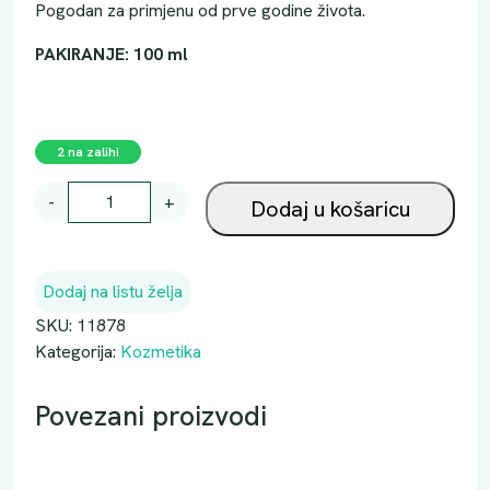
Pogodan za primjenu od prve godine života.
PAKIRANJE: 100 ml
2 na zalihi
A
-
+
Dodaj u košaricu
P
I
S
Dodaj na listu želja
G
O
SKU:
11878
L
Kategorija:
Kozmetika
A
S
Povezani proizvodi
P
R
E