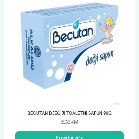
J
2
0
M
L
k
o
l
i
č
i
n
a
BECUTAN DJEČIJI TOALETNI SAPUN 90G
2.30
KM
Pročitaj više