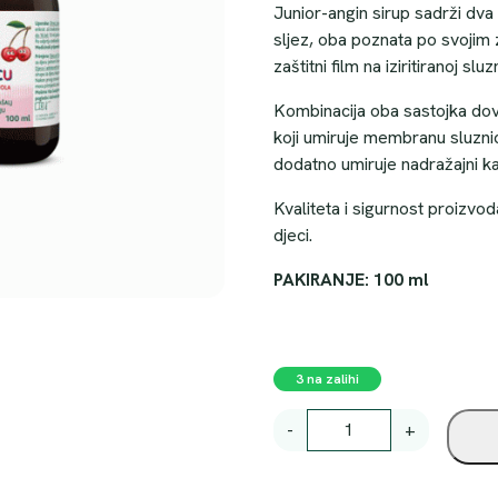
Junior-angin sirup sadrži dva 
sljez, oba poznata po svojim z
zaštitni film na iziritiranoj sluzn
Kombinacija oba sastojka dov
koji umiruje membranu sluznic
dodatno umiruje nadražajni ka
Kvaliteta i sigurnost proizvod
djeci.
PAKIRANJE: 100 ml
3 na zalihi
A
-
+
N
G