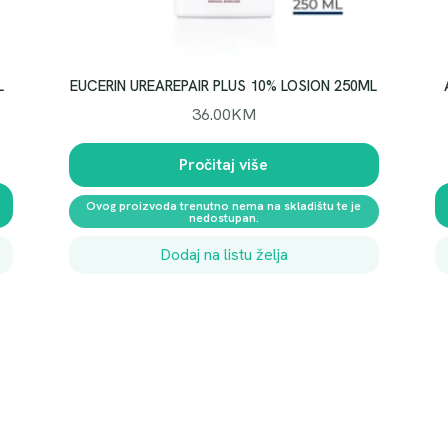
o
l
i
č
L
EUCERIN UREAREPAIR PLUS 10% LOSION 250ML
i
36.00
KM
n
a
Pročitaj više
Ovog proizvoda trenutno nema na skladištu te je
nedostupan.
Dodaj na listu želja