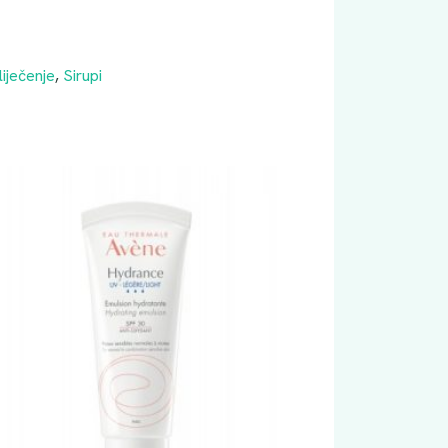
iječenje
,
Sirupi