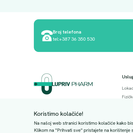
Broj telefona
tel:+387 36 350 530
Uslu
Lokac
Fizič
Adresa. Rodočkih branitelja bb, Mostar,
Česta
88000
Koristimo kolačiće!
Konta
JIB: 4228063510004
Na našoj web stranici koristimo kolačiće kako bis
Klikom na "Prihvati sve" pristajete na korištenje