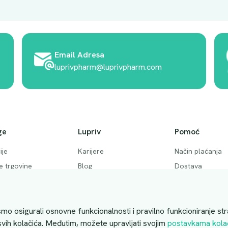
Email Adresa
luprivpharm@luprivpharm.com
ge
Lupriv
Pomoć
ije
Karijere
Način plaćanja
ke trgovine
Blog
Dostava
 pitanja
Akcije
Povrati i otkaziv
ktirajte nas
Uslovi kupovine
mo osigurali osnovne funkcionalnosti i pravilno funkcioniranje str
 svih kolačića. Međutim, možete upravljati svojim
postavkama kola