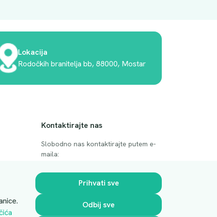
Lokacija
Rodočkih branitelja bb, 88000, Mostar
Kontaktirajte nas
Slobodno nas kontaktirajte putem e-
maila:
anje
luprivpharm@luprivpharm.com
Prihvati sve
Ova stranica je zaštićena reCAPTCHA
anice.
Odbij sve
sustavom
čića