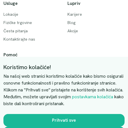
Usluge
Lupriv
Lokacije
Karijere
Fizičke trgovine
Blog
Česta pitanja
Akcije
Kontaktirajte nas
Pomoć
Način plaćanja
Koristimo kolačiće!
Dostava
Na našoj web stranici koristimo kolačiće kako bismo osigurali
Povrati i otkazivanje
osnovne funkcionalnosti i pravilno funkcioniranje stranice.
Klikom na "Prihvati sve" pristajete na korištenje svih kolačića.
Uslovi kupovine
Međutim, možete upravljati svojim
postavkama kolačića
kako
biste dali kontrolirani pristanak.
Kontaktirajte nas
Slobodno nas kontaktirajte putem e-maila:
Prihvati sve