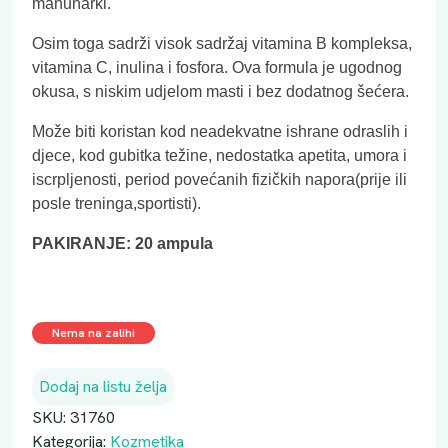
mahunarki.
Osim toga sadrži visok sadržaj vitamina B kompleksa,
vitamina C, inulina i fosfora. Ova formula je ugodnog
okusa, s niskim udjelom masti i bez dodatnog šećera.
Može biti koristan kod neadekvatne ishrane odraslih i
djece, kod gubitka težine, nedostatka apetita, umora i
iscrpljenosti, period povećanih fizičkih napora(prije ili
posle treninga,sportisti).
PAKIRANJE: 20 ampula
Nema na zalihi
Dodaj na listu želja
SKU:
31760
Kategorija:
Kozmetika