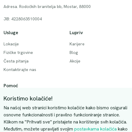
Adresa. Rodočkih branitelja bb, Mostar, 88000
JIB: 4228063510004
Usluge
Lupriv
Lokacije
Karijere
Fizičke trgovine
Blog
Česta pitanja
Akcije
Kontaktirajte nas
Pomoć
Način plaćanja
Koristimo kolačiće!
Dostava
Na našoj web stranici koristimo kolačiće kako bismo osigurali
Povrati i otkazivanje
osnovne funkcionalnosti i pravilno funkcioniranje stranice.
Klikom na "Prihvati sve" pristajete na korištenje svih kolačića.
Uslovi kupovine
Međutim, možete upravljati svojim
postavkama kolačića
kako