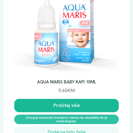
AQUA MARIS BABY KAPI 10ML
5.60
KM
Pročitaj više
Ovog proizvoda trenutno nema na skladištu te je
nedostupan.
Dodaj na listu želja