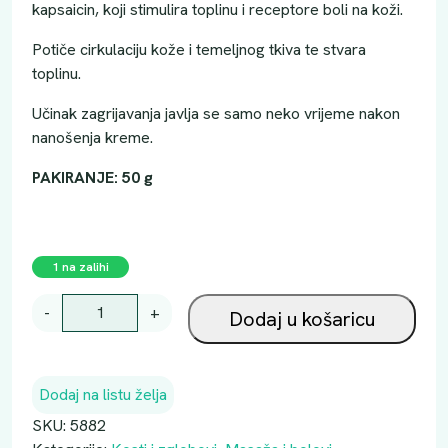
kapsaicin, koji stimulira toplinu i receptore boli na koži.
Potiče cirkulaciju kože i temeljnog tkiva te stvara
toplinu.
Učinak zagrijavanja javlja se samo neko vrijeme nakon
nanošenja kreme.
PAKIRANJE: 50 g
1 na zalihi
A
-
+
Dodaj u košaricu
B
C
K
Dodaj na listu želja
R
E
SKU:
5882