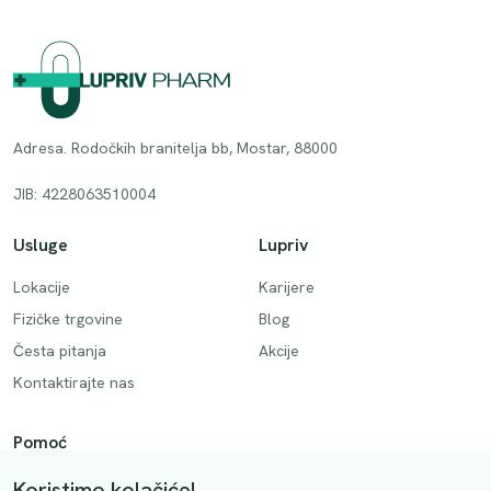
Adresa. Rodočkih branitelja bb, Mostar, 88000
JIB: 4228063510004
Usluge
Lupriv
Lokacije
Karijere
Fizičke trgovine
Blog
Česta pitanja
Akcije
Kontaktirajte nas
Pomoć
Način plaćanja
Koristimo kolačiće!