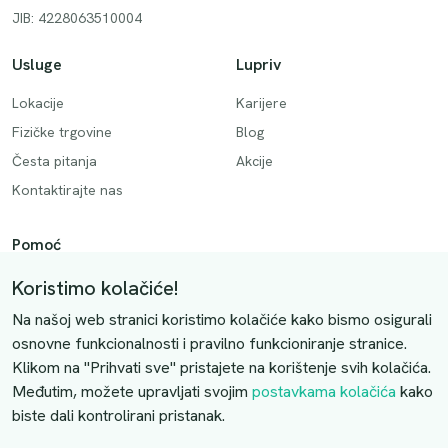
JIB: 4228063510004
Usluge
Lupriv
Lokacije
Karijere
Fizičke trgovine
Blog
Česta pitanja
Akcije
Kontaktirajte nas
Pomoć
Način plaćanja
Koristimo kolačiće!
Dostava
Na našoj web stranici koristimo kolačiće kako bismo osigurali
Povrati i otkazivanje
osnovne funkcionalnosti i pravilno funkcioniranje stranice.
Klikom na "Prihvati sve" pristajete na korištenje svih kolačića.
Uslovi kupovine
Međutim, možete upravljati svojim
postavkama kolačića
kako
biste dali kontrolirani pristanak.
Kontaktirajte nas