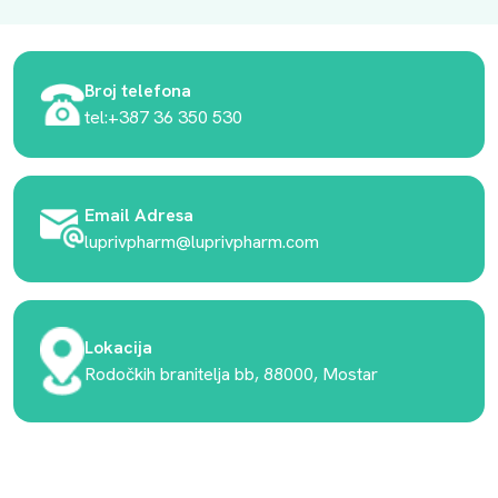
Broj telefona
tel:+387 36 350 530
Email Adresa
luprivpharm@luprivpharm.com
Lokacija
Rodočkih branitelja bb, 88000, Mostar