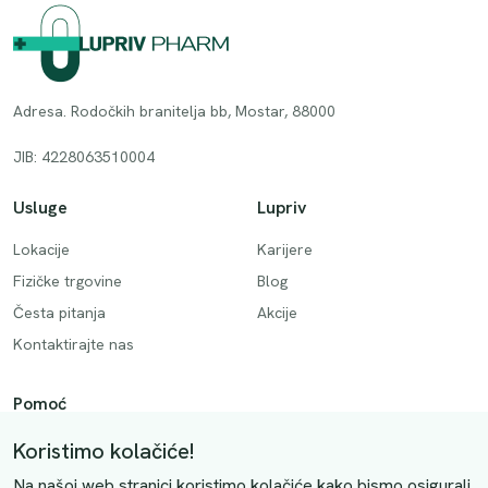
Adresa. Rodočkih branitelja bb, Mostar, 88000
JIB: 4228063510004
Usluge
Lupriv
Lokacije
Karijere
Fizičke trgovine
Blog
Česta pitanja
Akcije
Kontaktirajte nas
Pomoć
Način plaćanja
Koristimo kolačiće!
Dostava
Na našoj web stranici koristimo kolačiće kako bismo osigurali