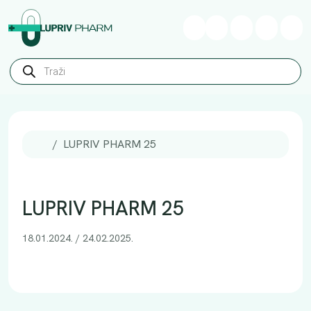
Skip to content
Skip to footer
Wishlist
Cart
Account
Me
P
r
o
d
u
c
t
s
Home
LUPRIV PHARM 25
s
e
a
r
c
LUPRIV PHARM 25
h
18.01.2024.
/
24.02.2025.