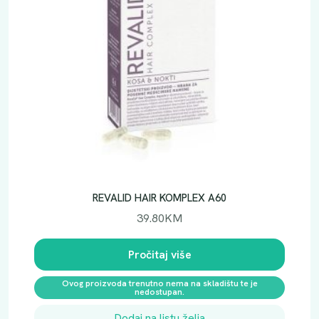
REVALID HAIR KOMPLEX A60
39.80
KM
Pročitaj više
Ovog proizvoda trenutno nema na skladištu te je
nedostupan.
Dodaj na listu želja