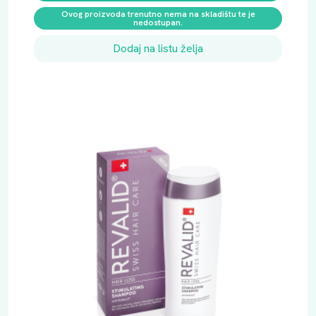
Ovog proizvoda trenutno nema na skladištu te je
nedostupan.
Dodaj na listu želja