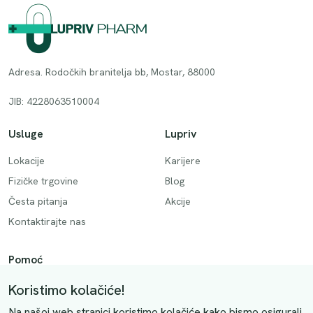
Adresa. Rodočkih branitelja bb, Mostar, 88000
JIB: 4228063510004
Usluge
Lupriv
Lokacije
Karijere
Fizičke trgovine
Blog
Česta pitanja
Akcije
Kontaktirajte nas
Pomoć
Način plaćanja
Koristimo kolačiće!
Dostava
Na našoj web stranici koristimo kolačiće kako bismo osigurali