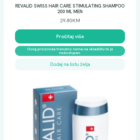
REVALID SWISS HAIR CARE STIMULATING SHAMPOO
200 ML MEN
29.80
KM
Pročitaj više
Ovog proizvoda trenutno nema na skladištu te je
nedostupan.
Dodaj na listu želja