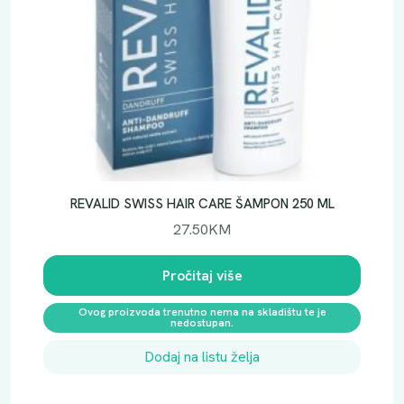
REVALID SWISS HAIR CARE ŠAMPON 250 ML
27.50
KM
Pročitaj više
Ovog proizvoda trenutno nema na skladištu te je
nedostupan.
Dodaj na listu želja