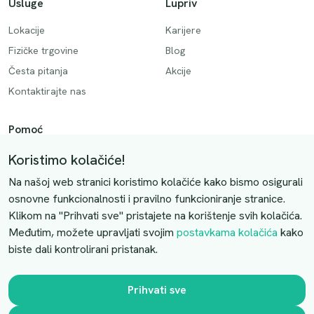
Usluge
Lupriv
Lokacije
Karijere
Fizičke trgovine
Blog
Česta pitanja
Akcije
Kontaktirajte nas
Pomoć
Način plaćanja
Koristimo kolačiće!
Dostava
Na našoj web stranici koristimo kolačiće kako bismo osigurali
Povrati i otkazivanje
osnovne funkcionalnosti i pravilno funkcioniranje stranice.
Klikom na "Prihvati sve" pristajete na korištenje svih kolačića.
Uslovi kupovine
Međutim, možete upravljati svojim
postavkama kolačića
kako
biste dali kontrolirani pristanak.
Kontaktirajte nas
Slobodno nas kontaktirajte putem e-maila:
Prihvati sve
luprivpharm@luprivpharm.com