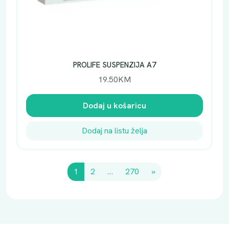
PROLIFE SUSPENZIJA A7
19.50
KM
Dodaj u košaricu
Dodaj na listu želja
1
2
…
270
»