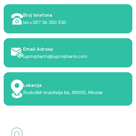
Broj telefona
tel:+387 36 350 530
Email Adresa
luprivpharm@luprivpharm.com
Lokacija
Rodočkih branitelja bb, 88000, Mostar