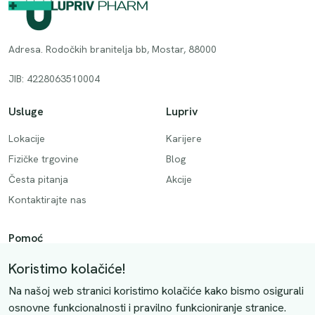
Adresa. Rodočkih branitelja bb, Mostar, 88000
JIB: 4228063510004
Usluge
Lupriv
Lokacije
Karijere
Fizičke trgovine
Blog
Česta pitanja
Akcije
Kontaktirajte nas
Pomoć
Način plaćanja
Koristimo kolačiće!
Dostava
Na našoj web stranici koristimo kolačiće kako bismo osigurali
Povrati i otkazivanje
osnovne funkcionalnosti i pravilno funkcioniranje stranice.