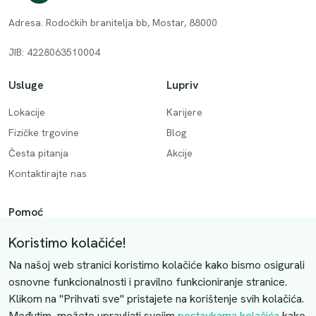
Adresa. Rodočkih branitelja bb, Mostar, 88000
JIB: 4228063510004
Usluge
Lupriv
Lokacije
Karijere
Fizičke trgovine
Blog
Česta pitanja
Akcije
Kontaktirajte nas
Pomoć
Način plaćanja
Koristimo kolačiće!
Dostava
Na našoj web stranici koristimo kolačiće kako bismo osigurali
Povrati i otkazivanje
osnovne funkcionalnosti i pravilno funkcioniranje stranice.
Klikom na "Prihvati sve" pristajete na korištenje svih kolačića.
Uslovi kupovine
Međutim, možete upravljati svojim
postavkama kolačića
kako