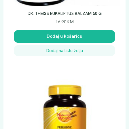
D
O
DR. THEISS EUKALIPTUS BALZAM 50 G
N
16.90
KM
I
A
Dodaj u košaricu
k
o
Dodaj na listu želja
l
i
č
i
n
a