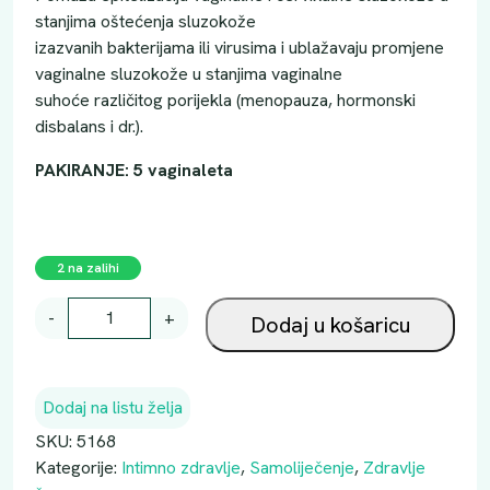
stanjima oštećenja sluzokože
izazvanih bakterijama ili virusima i ublažavaju promjene
vaginalne sluzokože u stanjima vaginalne
suhoće različitog porijekla (menopauza, hormonski
disbalans i dr.).
PAKIRANJE: 5 vaginaleta
2 na zalihi
V
-
+
Dodaj u košaricu
A
G
I
Dodaj na listu želja
N
A
SKU:
5168
L
Kategorije:
Intimno zdravlje
,
Samoliječenje
,
Zdravlje