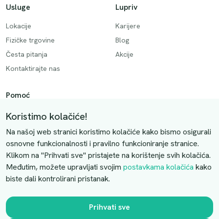
Usluge
Lupriv
Lokacije
Karijere
Fizičke trgovine
Blog
Česta pitanja
Akcije
Kontaktirajte nas
Pomoć
Način plaćanja
Koristimo kolačiće!
Dostava
Na našoj web stranici koristimo kolačiće kako bismo osigurali
Povrati i otkazivanje
osnovne funkcionalnosti i pravilno funkcioniranje stranice.
Klikom na "Prihvati sve" pristajete na korištenje svih kolačića.
Uslovi kupovine
Međutim, možete upravljati svojim
postavkama kolačića
kako
biste dali kontrolirani pristanak.
Kontaktirajte nas
Slobodno nas kontaktirajte putem e-maila:
Prihvati sve