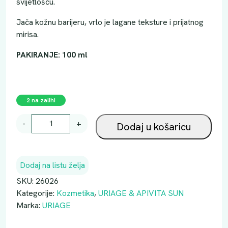
svijetlošću.
Jača kožnu barijeru, vrlo je lagane teksture i prijatnog
mirisa.
PAKIRANJE: 100 ml
2 na zalihi
U
-
+
Dodaj u košaricu
R
I
A
Dodaj na listu želja
G
E
SKU:
26026
B
Kategorije:
Kozmetika
,
URIAGE & APIVITA SUN
A
Marka:
URIAGE
R