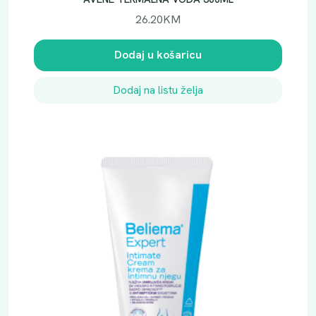
0
26.20
KM
M
L
Dodaj u košaricu
k
o
Dodaj na listu želja
l
i
č
i
n
a