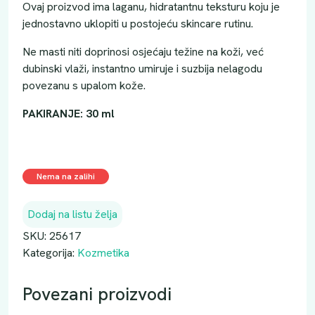
Ovaj proizvod ima laganu, hidratantnu teksturu koju je
jednostavno uklopiti u postojeću skincare rutinu.
Ne masti niti doprinosi osjećaju težine na koži, već
dubinski vlaži, instantno umiruje i suzbija nelagodu
povezanu s upalom kože.
PAKIRANJE: 30 ml
Nema na zalihi
Dodaj na listu želja
SKU:
25617
Kategorija:
Kozmetika
Povezani proizvodi