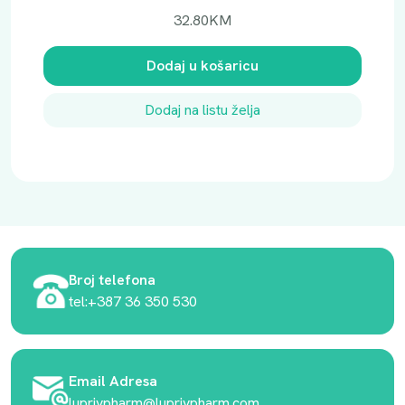
32.80
KM
Dodaj u košaricu
Dodaj na listu želja
Broj telefona
tel:+387 36 350 530
Email Adresa
luprivpharm@luprivpharm.com