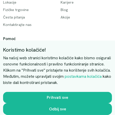
Lokacije
Karijere
Fizičke trgovine
Blog
Česta pitanja
Akcije
Kontaktirajte nas
Pomoć
Način plaćanja
Koristimo kolačiće!
Dostava
Na našoj web stranici koristimo kolačiće kako bismo osigurali
Povrati i otkazivanje
osnovne funkcionalnosti i pravilno funkcioniranje stranice.
Klikom na "Prihvati sve" pristajete na korištenje svih kolačića.
Uslovi kupovine
Međutim, možete upravljati svojim
postavkama kolačića
kako
biste dali kontrolirani pristanak.
Kontaktirajte nas
Slobodno nas kontaktirajte putem e-maila:
Prihvati sve
luprivpharm@luprivpharm.com
Odbij sve