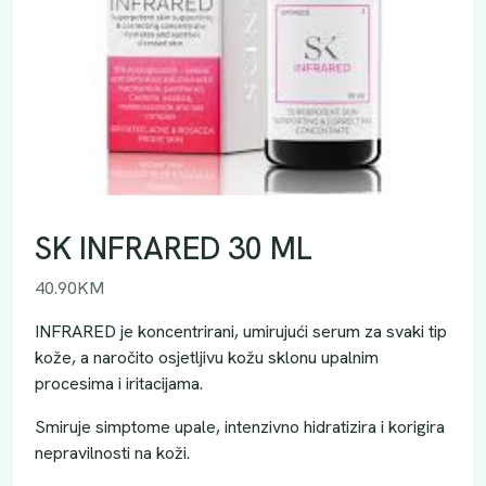
SK INFRARED 30 ML
40.90
KM
INFRARED je koncentrirani, umirujući serum za svaki tip
kože, a naročito osjetljivu kožu sklonu upalnim
procesima i iritacijama.
Smiruje simptome upale, intenzivno hidratizira i korigira
nepravilnosti na koži.