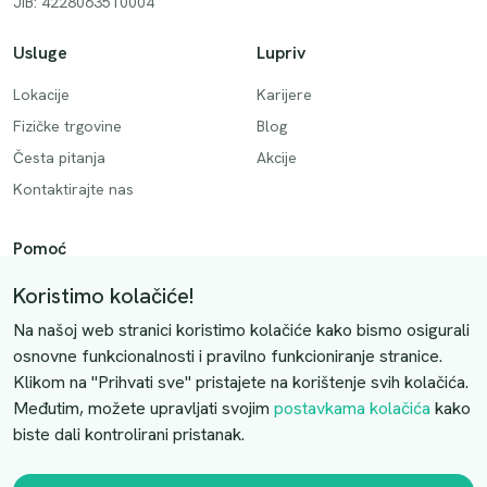
JIB: 4228063510004
Usluge
Lupriv
Lokacije
Karijere
Fizičke trgovine
Blog
Česta pitanja
Akcije
Kontaktirajte nas
Pomoć
Način plaćanja
Koristimo kolačiće!
Dostava
Na našoj web stranici koristimo kolačiće kako bismo osigurali
Povrati i otkazivanje
osnovne funkcionalnosti i pravilno funkcioniranje stranice.
Klikom na "Prihvati sve" pristajete na korištenje svih kolačića.
Uslovi kupovine
Međutim, možete upravljati svojim
postavkama kolačića
kako
biste dali kontrolirani pristanak.
Kontaktirajte nas
Slobodno nas kontaktirajte putem e-maila: