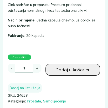
Cink sadržan u preparatu Prosturo pridonosi
održavanju normalnog nivoa testosterona u krvi.
Način primjene:
Jedna kapsula dnevno, uz obrok sa
puno tečnosti.
Pakiranje:
30 kapsula
3 na zalihi
P
-
+
Dodaj u košaricu
R
O
S
Dodaj na listu želja
T
U
SKU:
24829
R
Kategorije:
Prostata
,
Samoliječenje
O