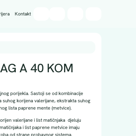
Wishlist
ijera
Kontakt
Cart
Account
AG A 40 KOM
iljnog porijekla. Sastoji se od kombinacije
 suhog korijena valerijane, ekstrakta suhog
uhog lista paprene mente (metvice).
ijen valerijane i list matičnjaka djeluju
t matičnjaka i list paprene metvice imaju
egoba od strane probavnog sistema.