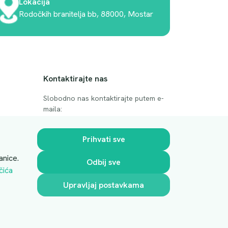
Lokacija
Rodočkih branitelja bb, 88000, Mostar
Kontaktirajte nas
Slobodno nas kontaktirajte putem e-
maila:
anje
luprivpharm@luprivpharm.com
Prihvati sve
Ova stranica je zaštićena reCAPTCHA
anice.
Odbij sve
sustavom
čića
Upravljaj postavkama