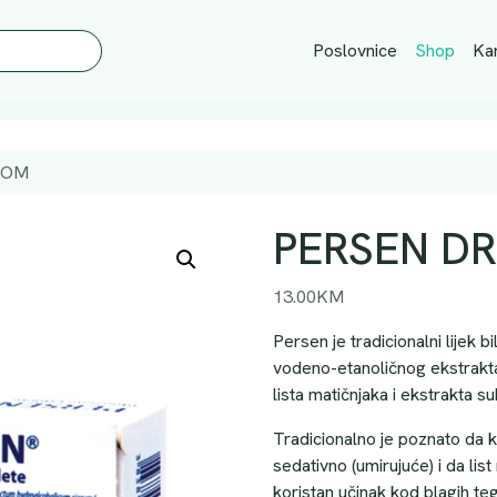
Poslovnice
Shop
Kar
KOM
PERSEN DR
13.00
KM
Persen je tradicionalni lijek b
vodeno-etanoličnog ekstrakta
lista matičnjaka i ekstrakta s
Tradicionalno je poznato da kor
sedativno (umirujuće) i da lis
koristan učinak kod blagih t