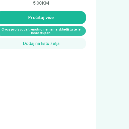
5.00
KM
Pročitaj više
Ovog proizvoda trenutno nema na skladištu te je
nedostupan.
Dodaj na listu želja