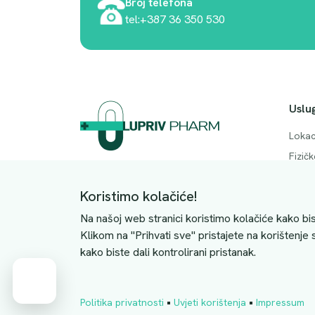
Broj telefona
tel:+387 36 350 530
Uslu
Lokac
Fizič
Adresa. Rodočkih branitelja bb, Mostar,
Česta
88000
Koristimo kolačiće!
Konta
JIB: 4228063510004
Na našoj web stranici koristimo kolačiće kako bis
Klikom na "Prihvati sve" pristajete na korištenje
kako biste dali kontrolirani pristanak.
Cart
•
•
Politika privatnosti
Uvjeti korištenja
Impressum