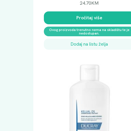
24.70
KM
Pročitaj više
Ovog proizvoda trenutno nema na skladištu te je
nedostupan.
Dodaj na listu želja