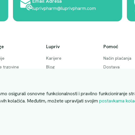
Email Adresa
luprivpharm@luprivpharm.com
ge
Lupriv
Pomoć
ije
Karijere
Način plaćanja
ke trgovine
Blog
Dostava
 pitanja
Akcije
Povrati i otkaziv
ktirajte nas
Uslovi kupovine
mo osigurali osnovne funkcionalnosti i pravilno funkcioniranje str
 svih kolačića. Međutim, možete upravljati svojim
postavkama kola