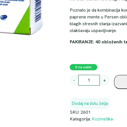
Poznato je da kombinacija korij
paprene mente u Persen oblo
blagih stresnih stanja izazvan
olakšavaju uspavljivanje.
PAKIRANJE: 40 obloženih t
5 na zalihi
P
-
+
E
R
S
Dodaj na listu želja
E
N
SKU:
2601
D
Kategorija:
Kozmetika
R