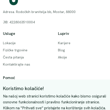
Adresa. Rodočkih branitelja bb, Mostar, 88000
JIB: 4228063510004
Usluge
Lupriv
Lokacije
Karijere
Fizičke trgovine
Blog
Česta pitanja
Akcije
Kontaktirajte nas
Pomoć
Način plaćanja
Koristimo kolačiće!
Dostava
Na našoj web stranici koristimo kolačiće kako bismo osigurali
Povrati i otkazivanje
osnovne funkcionalnosti i pravilno funkcioniranje stranice.
Klikom na "Prihvati sve" pristajete na korištenje svih kolačića.
Uslovi kupovine