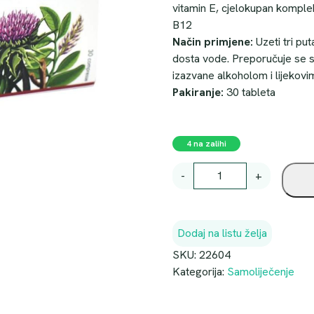
vitamin E, cjelokupan komplek
B12
Način primjene:
Uzeti tri pu
dosta vode. Preporučuje se sv
izazvane alkoholom i lijekovi
Pakiranje:
30 tableta
4 na zalihi
L
-
+
I
V
O
Dodaj na listu želja
R
E
SKU:
22604
X
Kategorija:
Samoliječenje
F
O