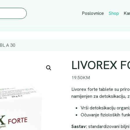
Poslovnice
Shop
Kar
BL A 30
LIVOREX F
19.50
KM
Livorex forte tablete su priro
namijenjen za detoksikaciju, za
Vrši detoksikaciju organ
Očuvanje fizioloških funkc
Sastav:
standardizovani biljni