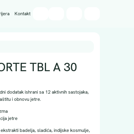
Wishlist
ijera
Kontakt
Cart
Account
ORTE TBL A 30
dni dodatak ishrani sa 12 aktivnih sastojaka,
štitu i obnovu jetre.
izma
ija jetre
 ekstrakti badelja, sladića, indijske kosmulje,