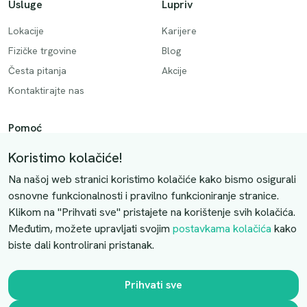
Usluge
Lupriv
Lokacije
Karijere
Fizičke trgovine
Blog
Česta pitanja
Akcije
Kontaktirajte nas
Pomoć
Način plaćanja
Koristimo kolačiće!
Dostava
Na našoj web stranici koristimo kolačiće kako bismo osigurali
Povrati i otkazivanje
osnovne funkcionalnosti i pravilno funkcioniranje stranice.
Klikom na "Prihvati sve" pristajete na korištenje svih kolačića.
Uslovi kupovine
Međutim, možete upravljati svojim
postavkama kolačića
kako
biste dali kontrolirani pristanak.
Kontaktirajte nas
Slobodno nas kontaktirajte putem e-maila:
Prihvati sve
luprivpharm@luprivpharm.com