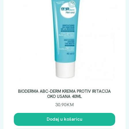
p
a
s
t
i
l
e
k
o
l
i
č
i
BIODERMA ABC-DERM KREMA PROTIV IRITACIJA
n
OKO USANA 40ML
a
30.90
KM
Dodaj u košaricu