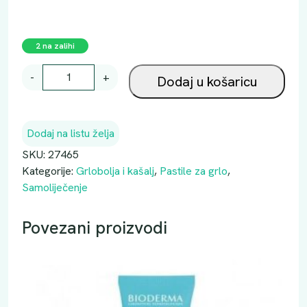
2 na zalihi
I
-
+
Dodaj u košaricu
s
l
a
Dodaj na listu želja
®
M
SKU:
27465
e
Kategorije:
Grlobolja i kašalj
,
Pastile za grlo
,
d
Samoliječenje
i
c
Povezani proizvodi
V
o
i
c
e