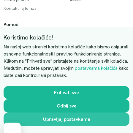
Kontaktirajte nas
Pomoć
Način plaćanja
Koristimo kolačiće!
Dostava
Na našoj web stranici koristimo kolačiće kako bismo osigurali
Povrati i otkazivanje
osnovne funkcionalnosti i pravilno funkcioniranje stranice.
Klikom na "Prihvati sve" pristajete na korištenje svih kolačića.
Uslovi kupovine
Međutim, možete upravljati svojim
postavkama kolačića
kako
biste dali kontrolirani pristanak.
Kontaktirajte nas
Slobodno nas kontaktirajte putem e-maila:
Prihvati sve
luprivpharm@luprivpharm.com
Odbij sve
Ova stranica je zaštićena reCAPTCHA sustavom
Upravljaj postavkama