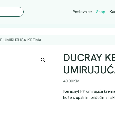
Poslovnice
Shop
Kar
PP UMIRUJUĆA KREMA
DUCRAY K
UMIRUJUĆ
40.00
KM
Keracnyl PP umirujuća krema p
kože s upalnim prištićima i skl