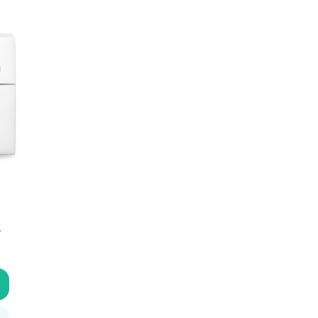
i
n
a
L