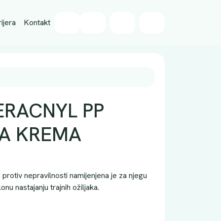
Wishlist
ijera
Kontakt
Cart
Account
ERACNYL PP
A KREMA
rotiv nepravilnosti namijenjena je za njegu
onu nastajanju trajnih ožiljaka.