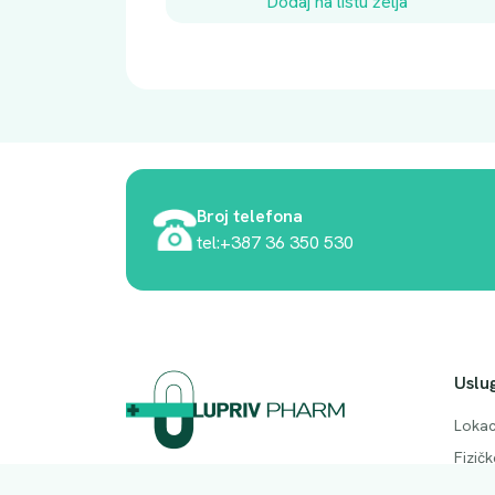
Dodaj na listu želja
Broj telefona
tel:+387 36 350 530
Uslu
Lokac
Fizič
Adresa. Rodočkih branitelja bb, Mostar,
Česta