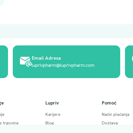
Email Adresa
luprivpharm@luprivpharm.com
ge
Lupriv
Pomoć
ije
Karijere
Način plaćanja
ke trgovine
Blog
Dostava
 pitanja
Akcije
Povrati i otkaziv