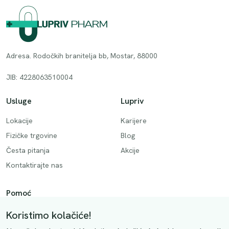
Adresa. Rodočkih branitelja bb, Mostar, 88000
JIB: 4228063510004
Usluge
Lupriv
Lokacije
Karijere
Fizičke trgovine
Blog
Česta pitanja
Akcije
Kontaktirajte nas
Pomoć
Način plaćanja
Koristimo kolačiće!
Dostava