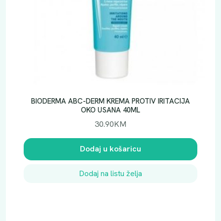
o
l
i
č
i
n
a
BIODERMA ABC-DERM KREMA PROTIV IRITACIJA
OKO USANA 40ML
30.90
KM
Dodaj u košaricu
Dodaj na listu želja