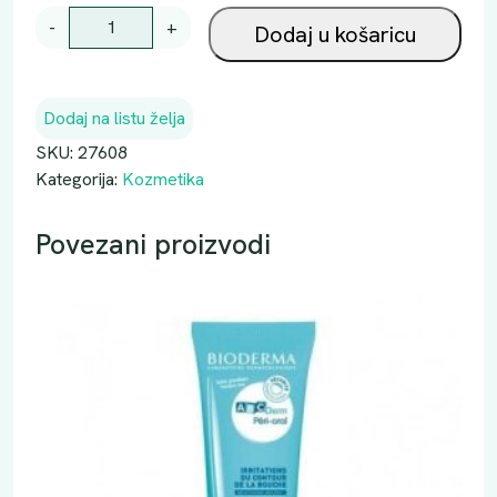
B
-
+
Dodaj u košaricu
L
U
E
Dodaj na listu želja
C
A
SKU:
27608
P
Kategorija:
Kozmetika
P
J
Povezani proizvodi
E
N
A
1
0
0
M
L
k