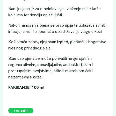
Namijenjena je za omekšavanje i vlaženje suhe kože
koja ima tendenciju da se ljušti.
Nakon nanošenja pjena se brzo upija te ublažava svrab,
iritaciju, crvenilo i pomaže u zadržavanju vlage u koži.
Koži vraća zdrav, njegovan izgled, glatkoću i bogatstvo
njezinog prirodnog sjaja.
Blue cap pjena se može pohvaliti nevjerojatnim
regenerativnim, obnavljajućim, antibakterijskim i
protuupalnim svojstvima, štiteći mikrobiom čak i
najzahtjevnije kože.
PAKIRANJE: 100 ml
1 na zalihi