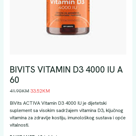
BIVITS VITAMIN D3 4000 IU A
60
I
T
41.90
KM
33.52
KM
z
r
BiVits ACTIVA Vitamin D3 4000 IU je dijetetski
v
e
suplement sa visokim sadržajem vitamina D3, ključnog
o
n
vitamina za zdravlje kostiju, imunološkog sustava i opće
r
u
vitalnosti.
n
t
a
n