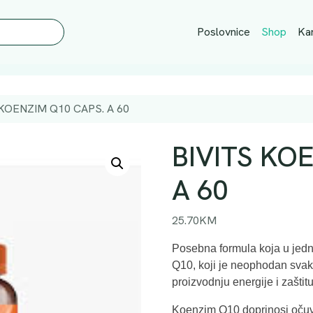
Poslovnice
Shop
Kar
 KOENZIM Q10 CAPS. A 60
BIVITS KO
A 60
25.70
KM
Posebna formula koja u jed
Q10, koji je neophodan svak
proizvodnju energije i zaštit
Koenzim Q10 doprinosi očuva