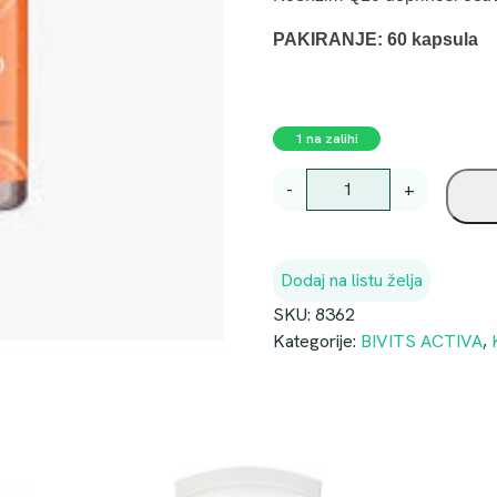
PAKIRANJE: 60 kapsula
1 na zalihi
B
-
+
I
V
I
Dodaj na listu želja
T
S
SKU:
8362
K
Kategorije:
BIVITS ACTIVA
,
O
E
N
Z
I