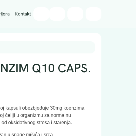
Wishlist
ijera
Kontakt
Cart
Account
ENZIM Q10 CAPS.
noj kapsuli obezbjeđuje 30mg koenzima
oj ćeliji u organizmu za normalnu
u od oksidativnog stresa i starenja.
nju snage mišića i srca.