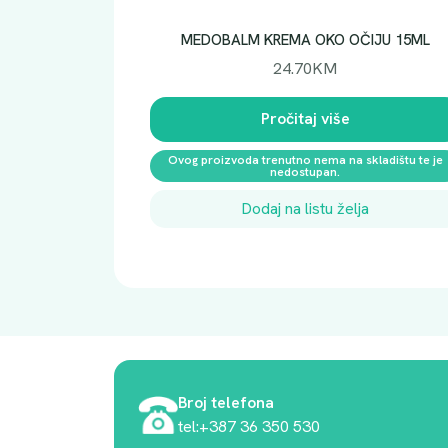
MEDOBALM KREMA OKO OČIJU 15ML
24.70
KM
Pročitaj više
Ovog proizvoda trenutno nema na skladištu te je
nedostupan.
Dodaj na listu želja
Broj telefona
tel:+387 36 350 530