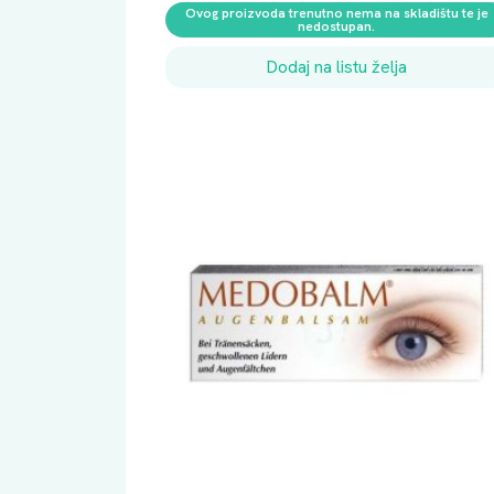
Ovog proizvoda trenutno nema na skladištu te je
nedostupan.
Dodaj na listu želja