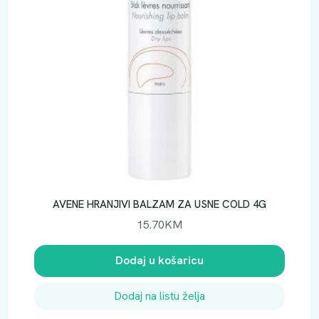
A
S
A
3
0
M
L
M
O
B
I
S
AVENE HRANJIVI BALZAM ZA USNE COLD 4G
k
15.70
KM
o
l
Dodaj u košaricu
i
č
Dodaj na listu želja
i
n