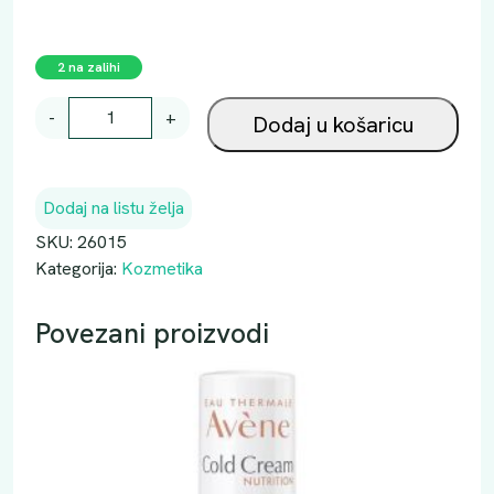
2 na zalihi
B
-
+
Dodaj u košaricu
I
L
J
Dodaj na listu želja
N
E
SKU:
26015
K
Kategorija:
Kozmetika
A
P
Povezani proizvodi
I
R
O
S
O
P