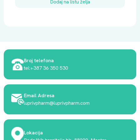
Dodaj na listu želja
Broj telefona
tel:+387 36 350 530
Email Adresa
luprivpharm@luprivpharm.com
Lokacija