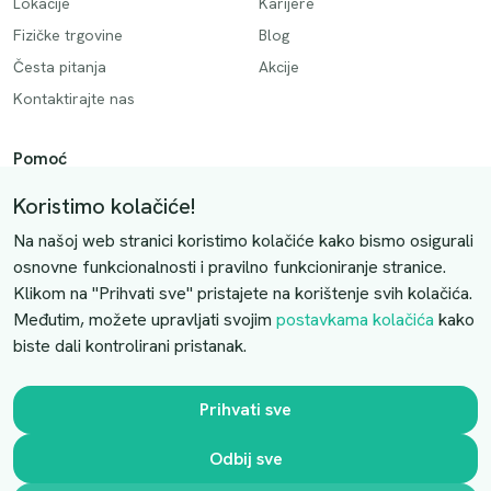
Lokacije
Karijere
Fizičke trgovine
Blog
Česta pitanja
Akcije
Kontaktirajte nas
Pomoć
Način plaćanja
Koristimo kolačiće!
Dostava
Na našoj web stranici koristimo kolačiće kako bismo osigurali
Povrati i otkazivanje
osnovne funkcionalnosti i pravilno funkcioniranje stranice.
Klikom na "Prihvati sve" pristajete na korištenje svih kolačića.
Uslovi kupovine
Međutim, možete upravljati svojim
postavkama kolačića
kako
biste dali kontrolirani pristanak.
Kontaktirajte nas
Slobodno nas kontaktirajte putem e-maila:
Prihvati sve
luprivpharm@luprivpharm.com
Odbij sve
Ova stranica je zaštićena reCAPTCHA sustavom