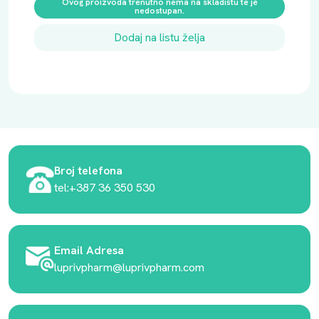
Ovog proizvoda trenutno nema na skladištu te je
nedostupan.
Dodaj na listu želja
Broj telefona
tel:+387 36 350 530
Email Adresa
luprivpharm@luprivpharm.com