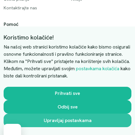
Kontaktirajte nas
Pomoć
Način plaćanja
Koristimo kolačiće!
Dostava
Na našoj web stranici koristimo kolačiće kako bismo osigurali
Povrati i otkazivanje
osnovne funkcionalnosti i pravilno funkcioniranje stranice.
Klikom na "Prihvati sve" pristajete na korištenje svih kolačića.
Uslovi kupovine
Međutim, možete upravljati svojim
postavkama kolačića
kako
biste dali kontrolirani pristanak.
Kontaktirajte nas
Slobodno nas kontaktirajte putem e-maila:
Prihvati sve
luprivpharm@luprivpharm.com
Odbij sve
Ova stranica je zaštićena reCAPTCHA sustavom
Upravljaj postavkama