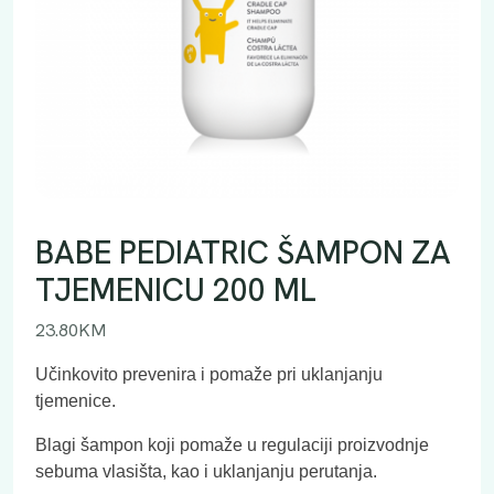
BABE PEDIATRIC ŠAMPON ZA
TJEMENICU 200 ML
23.80
KM
Učinkovito prevenira i pomaže pri uklanjanju
tjemenice.
Blagi šampon koji pomaže u regulaciji proizvodnje
sebuma vlasišta, kao i uklanjanju perutanja.