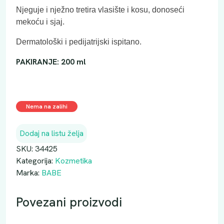
Njeguje i nježno tretira vlasište i kosu, donoseći
mekoću i sjaj.
Dermatološki i pedijatrijski ispitano.
PAKIRANJE: 200 ml
Nema na zalihi
Dodaj na listu želja
SKU:
34425
Kategorija:
Kozmetika
Marka:
BABE
Povezani proizvodi