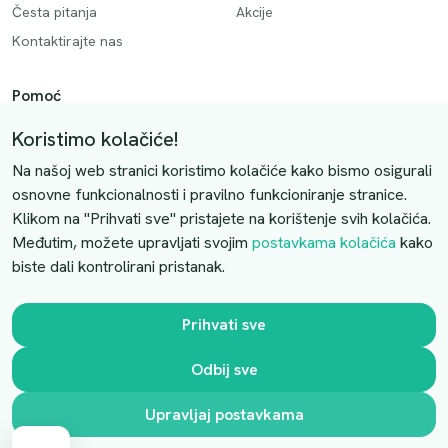
Česta pitanja
Akcije
Kontaktirajte nas
Pomoć
Način plaćanja
Koristimo kolačiće!
Dostava
Na našoj web stranici koristimo kolačiće kako bismo osigurali
Povrati i otkazivanje
osnovne funkcionalnosti i pravilno funkcioniranje stranice.
Klikom na "Prihvati sve" pristajete na korištenje svih kolačića.
Uslovi kupovine
Međutim, možete upravljati svojim
postavkama kolačića
kako
biste dali kontrolirani pristanak.
Kontaktirajte nas
Slobodno nas kontaktirajte putem e-maila:
Prihvati sve
luprivpharm@luprivpharm.com
Odbij sve
Ova stranica je zaštićena reCAPTCHA sustavom
Upravljaj postavkama