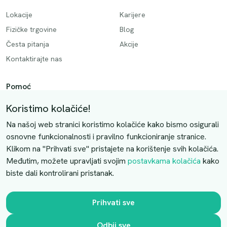
Lokacije
Karijere
Fizičke trgovine
Blog
Česta pitanja
Akcije
Kontaktirajte nas
Pomoć
Način plaćanja
Koristimo kolačiće!
Dostava
Na našoj web stranici koristimo kolačiće kako bismo osigurali
Povrati i otkazivanje
osnovne funkcionalnosti i pravilno funkcioniranje stranice.
Klikom na "Prihvati sve" pristajete na korištenje svih kolačića.
Uslovi kupovine
Međutim, možete upravljati svojim
postavkama kolačića
kako
biste dali kontrolirani pristanak.
Kontaktirajte nas
Slobodno nas kontaktirajte putem e-maila:
Prihvati sve
luprivpharm@luprivpharm.com
Odbij sve