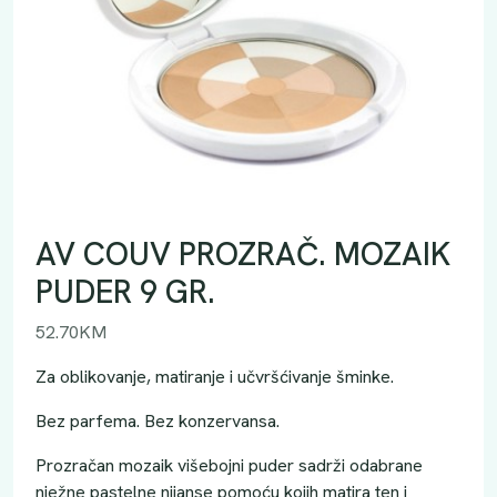
AV COUV PROZRAČ. MOZAIK
PUDER 9 GR.
52.70
KM
Za oblikovanje, matiranje i učvršćivanje šminke.
Bez parfema. Bez konzervansa.
Prozračan mozaik višebojni puder sadrži odabrane
nježne pastelne nijanse pomoću kojih matira ten i