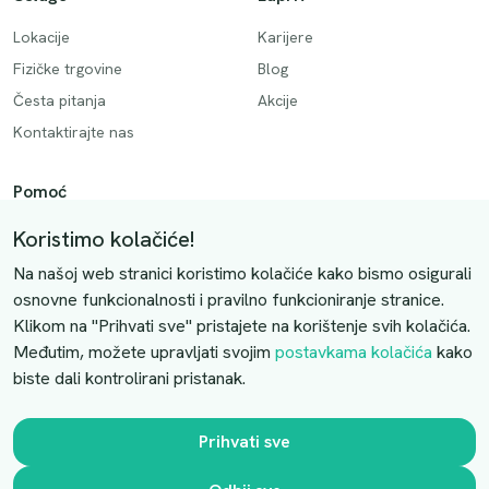
Lokacije
Karijere
Fizičke trgovine
Blog
Česta pitanja
Akcije
Kontaktirajte nas
Pomoć
Način plaćanja
Koristimo kolačiće!
Dostava
Na našoj web stranici koristimo kolačiće kako bismo osigurali
Povrati i otkazivanje
osnovne funkcionalnosti i pravilno funkcioniranje stranice.
Klikom na "Prihvati sve" pristajete na korištenje svih kolačića.
Uslovi kupovine
Međutim, možete upravljati svojim
postavkama kolačića
kako
biste dali kontrolirani pristanak.
Kontaktirajte nas
Slobodno nas kontaktirajte putem e-maila:
Prihvati sve
luprivpharm@luprivpharm.com