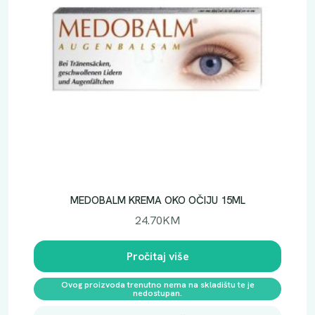
MEDOBALM KREMA OKO OČIJU 15ML
24.70
KM
Pročitaj više
Ovog proizvoda trenutno nema na skladištu te je
nedostupan.