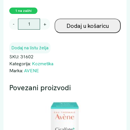
1 na zalihi
A
-
+
Dodaj u košaricu
V
C
L
Dodaj na listu želja
E
A
SKU:
31602
N
Kategorija:
Kozmetika
A
Marka:
AVENE
N
C
Povezani proizvodi
E
A
H
A
S
E