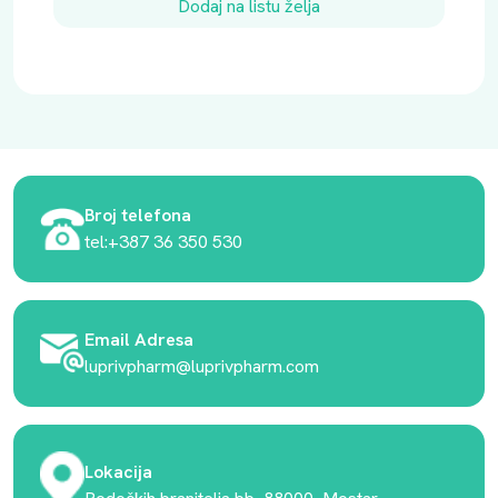
Dodaj na listu želja
Broj telefona
tel:+387 36 350 530
Email Adresa
luprivpharm@luprivpharm.com
Lokacija