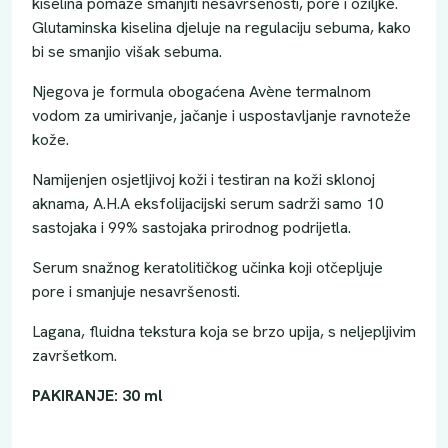
kiselina pomaže smanjiti nesavršenosti, pore i ožiljke.
Glutaminska kiselina djeluje na regulaciju sebuma, kako
bi se smanjio višak sebuma.
Njegova je formula obogaćena Avène termalnom
vodom za umirivanje, jačanje i uspostavljanje ravnoteže
kože.
Namijenjen osjetljivoj koži i testiran na koži sklonoj
aknama, A.H.A eksfolijacijski serum sadrži samo 10
sastojaka i 99% sastojaka prirodnog podrijetla.
Serum snažnog keratolitičkog učinka koji otčepljuje
pore i smanjuje nesavršenosti.
Lagana, fluidna tekstura koja se brzo upija, s neljepljivim
završetkom.
PAKIRANJE: 30 ml