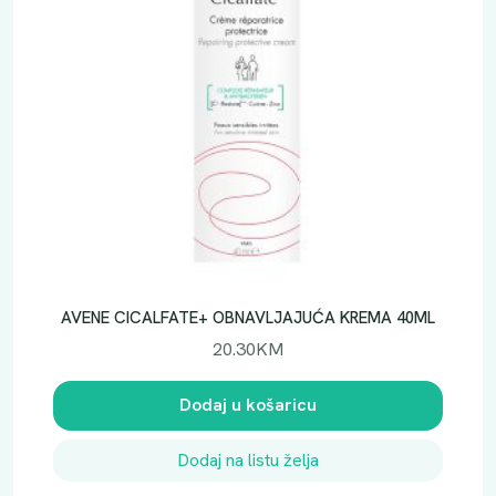
R
U
M
3
0
M
L
k
o
l
i
č
AVENE CICALFATE+ OBNAVLJAJUĆA KREMA 40ML
i
20.30
KM
n
a
Dodaj u košaricu
Dodaj na listu želja